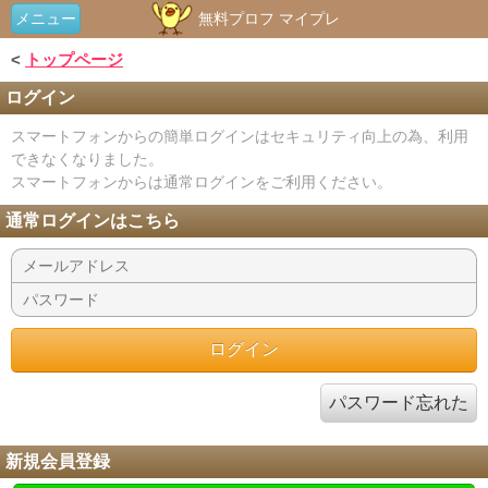
メニュー
無料プロフ マイプレ
<
トップページ
ログイン
スマートフォンからの簡単ログインはセキュリティ向上の為、利用
できなくなりました。
スマートフォンからは通常ログインをご利用ください。
通常ログインはこちら
パスワード忘れた
新規会員登録