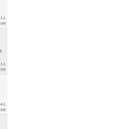
:1人
0件
き
:1人
0件
54人
8件