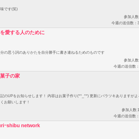
味です(笑)
参加人数
今週の送信数：3
を愛する人のために
自分の思う詞のありかたを自分勝手に書き連ねるためのものです
参加人数
今週の送信数：
菓子の家
記のUPをお知らせします！ 内容はお菓子作り(*^_^*) 更新にバラツキありますがよ
しくお願いします！
参加人数:
今週の送信数：
uriｰshibu network