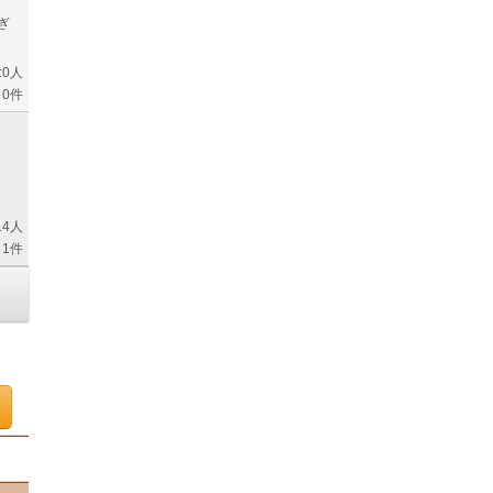
ぎ
:0人
0件
14人
1件