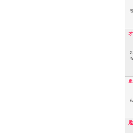
オ
更
あ
趣