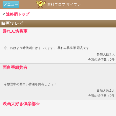
メニュー
無料プロフ マイプレ
<
連絡網トップ
映画/テレビ
暴れん坊将軍
今、おはよう時代劇にはまってます。 暴れん坊将軍 最高です。
参加人数:1人
今週の送信数：0件
面白番組共有
今放送中の面白い番組を共有しよう！
参加人数:1人
今週の送信数：0件
映画大好き倶楽部☆