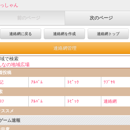
っしゃん
前のページ
次のページ
連絡網に戻る
連絡網を作成
連絡網トップ
連絡網管理
地域で検索
んなの地域広場
着投稿
記
ｱﾙﾊﾞﾑ
ﾄﾋﾟｯｸ
ﾂﾌﾞﾔｷ
索
ﾛﾌ
ｱﾙﾊﾞﾑ
ﾄﾋﾟｯｸ
連絡網
オススメ
ゲーム速報
注目度