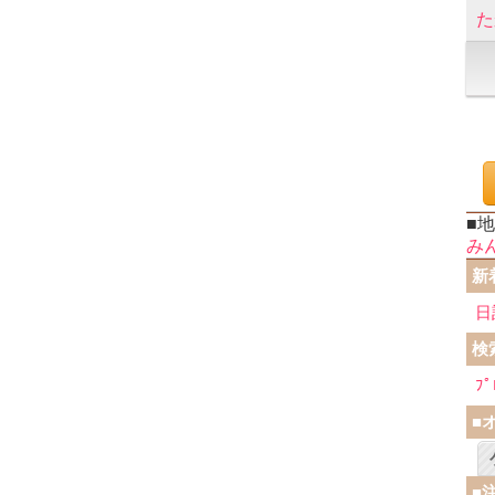
た
■
み
新
日
検
ﾌﾟ
■
■