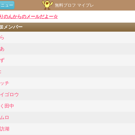
メニュー
無料プロフ マイプレ
りのんからのメールだよー☆
加メンバー
ら
あ
ず
c
ッチ
イゴロウ
く田中
ムロ
訪湖