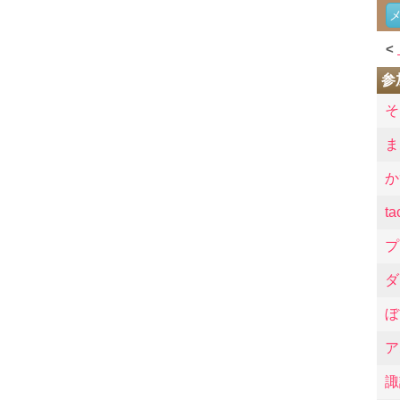
<
参
そ
ま
か
ta
プ
ダ
ぼ
ア
諏