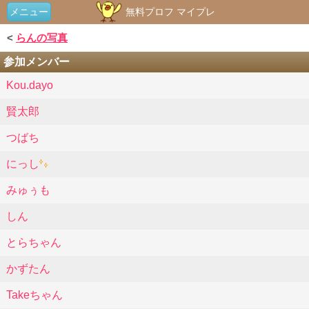
メニュー
無料プロフ マイプレ
<
らんの写真
参加メンバー
Kou.dayo
賢太郎
つばち
にっし
みゅぅも
しん
とらちゃん
かずたん
Takeちゃん