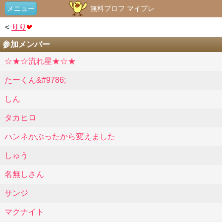
メニュー
無料プロフ マイプレ
<
りり
参加メンバー
☆★☆流れ星★☆★
たーくん&#9786;
しん
タカヒロ
ハンネかぶったから変えました
しゅう
名無しさん
サンジ
マクナイト