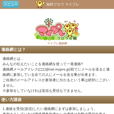
メニュー
無料プロフ マイプレ
マイプレ連絡網
連絡網とは？
連絡網とは…
みんなの伝えたいことを連絡網を使って一発連絡!!
連絡網メールアドレス(□□□@net.mypre.jp)宛てにメールを送ると連
絡網に参加している全ての人にメールを送る事が出来ます。
ご自身のメールアドレスが参加者に分かるという事は絶対にござい
ません。
※参加をしていなければ送信も受信もできません。
使い方講座
1.連絡を受信(送信)したい連絡網にまずは参加しましょう。