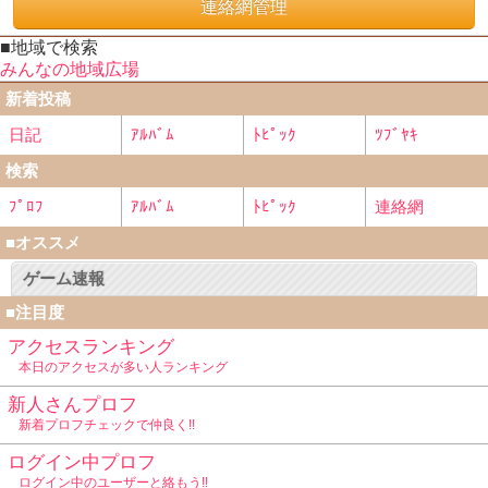
連絡網管理
■地域で検索
みんなの地域広場
新着投稿
日記
ｱﾙﾊﾞﾑ
ﾄﾋﾟｯｸ
ﾂﾌﾞﾔｷ
検索
ﾌﾟﾛﾌ
ｱﾙﾊﾞﾑ
ﾄﾋﾟｯｸ
連絡網
■オススメ
ゲーム速報
■注目度
アクセスランキング
本日のアクセスが多い人ランキング
新人さんプロフ
新着プロフチェックで仲良く!!
ログイン中プロフ
ログイン中のユーザーと絡もう!!