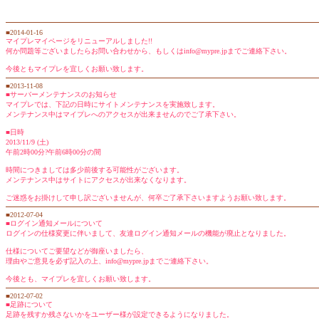
■2014-01-16
マイプレマイページをリニューアルしました!!
何か問題等ございましたらお問い合わせから、もしくはinfo@mypre.jpまでご連絡下さい。
今後ともマイプレを宜しくお願い致します。
■2013-11-08
■サーバーメンテナンスのお知らせ
マイプレでは、下記の日時にサイトメンテナンスを実施致します。
メンテナンス中はマイプレへのアクセスが出来ませんのでご了承下さい。
■日時
2013/11/9 (土)
午前2時00分?午前6時00分の間
時間につきましては多少前後する可能性がございます。
メンテナンス中はサイトにアクセスが出来なくなります。
ご迷惑をお掛けして申し訳ございませんが、何卒ご了承下さいますようお願い致します。
■2012-07-04
■ログイン通知メールについて
ログインの仕様変更に伴いまして、友達ログイン通知メールの機能が廃止となりました。
仕様についてご要望などが御座いましたら、
理由やご意見を必ず記入の上、info@mypre.jpまでご連絡下さい。
今後とも、マイプレを宜しくお願い致します。
■2012-07-02
■足跡について
足跡を残すか残さないかをユーザー様が設定できるようになりました。