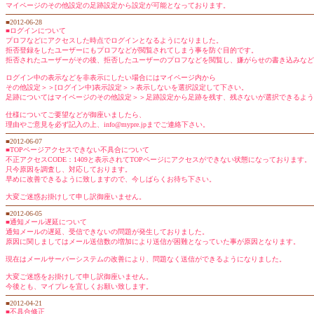
マイページのその他設定の足跡設定から設定が可能となっております。
■2012-06-28
■ログインについて
プロフなどにアクセスした時点でログインとなるようになりました。
拒否登録をしたユーザーにもプロフなどが閲覧されてしまう事を防ぐ目的です。
拒否されたユーザーがその後、拒否したユーザーのプロフなどを閲覧し、嫌がらせの書き込みなど
ログイン中の表示などを非表示にしたい場合にはマイページ内から
その他設定＞＞[ログイン中]表示設定＞＞表示しないを選択設定して下さい。
足跡についてはマイページのその他設定＞＞足跡設定から足跡を残す、残さないが選択できるよう
仕様についてご要望などが御座いましたら、
理由やご意見を必ず記入の上、info@mypre.jpまでご連絡下さい。
■2012-06-07
■TOPページアクセスできない不具合について
不正アクセスCODE：1409と表示されてTOPページにアクセスができない状態になっております。
只今原因を調査し、対応しております。
早めに改善できるように致しますので、今しばらくお待ち下さい。
大変ご迷惑お掛けして申し訳御座いません。
■2012-06-05
■通知メール遅延について
通知メールの遅延、受信できないの問題が発生しておりました。
原因に関しましてはメール送信数の増加により送信が困難となっていた事が原因となります。
現在はメールサーバーシステムの改善により、問題なく送信ができるようになりました。
大変ご迷惑をお掛けして申し訳御座いません。
今後とも、マイプレを宜しくお願い致します。
■2012-04-21
■不具合修正