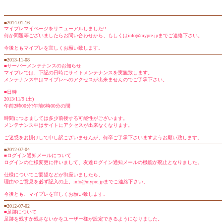
■2014-01-16
マイプレマイページをリニューアルしました!!
何か問題等ございましたらお問い合わせから、もしくはinfo@mypre.jpまでご連絡下さい。
今後ともマイプレを宜しくお願い致します。
■2013-11-08
■サーバーメンテナンスのお知らせ
マイプレでは、下記の日時にサイトメンテナンスを実施致します。
メンテナンス中はマイプレへのアクセスが出来ませんのでご了承下さい。
■日時
2013/11/9 (土)
午前2時00分?午前6時00分の間
時間につきましては多少前後する可能性がございます。
メンテナンス中はサイトにアクセスが出来なくなります。
ご迷惑をお掛けして申し訳ございませんが、何卒ご了承下さいますようお願い致します。
■2012-07-04
■ログイン通知メールについて
ログインの仕様変更に伴いまして、友達ログイン通知メールの機能が廃止となりました。
仕様についてご要望などが御座いましたら、
理由やご意見を必ず記入の上、info@mypre.jpまでご連絡下さい。
今後とも、マイプレを宜しくお願い致します。
■2012-07-02
■足跡について
足跡を残すか残さないかをユーザー様が設定できるようになりました。