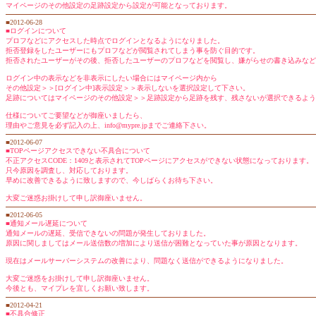
マイページのその他設定の足跡設定から設定が可能となっております。
■2012-06-28
■ログインについて
プロフなどにアクセスした時点でログインとなるようになりました。
拒否登録をしたユーザーにもプロフなどが閲覧されてしまう事を防ぐ目的です。
拒否されたユーザーがその後、拒否したユーザーのプロフなどを閲覧し、嫌がらせの書き込みなど
ログイン中の表示などを非表示にしたい場合にはマイページ内から
その他設定＞＞[ログイン中]表示設定＞＞表示しないを選択設定して下さい。
足跡についてはマイページのその他設定＞＞足跡設定から足跡を残す、残さないが選択できるよう
仕様についてご要望などが御座いましたら、
理由やご意見を必ず記入の上、info@mypre.jpまでご連絡下さい。
■2012-06-07
■TOPページアクセスできない不具合について
不正アクセスCODE：1409と表示されてTOPページにアクセスができない状態になっております。
只今原因を調査し、対応しております。
早めに改善できるように致しますので、今しばらくお待ち下さい。
大変ご迷惑お掛けして申し訳御座いません。
■2012-06-05
■通知メール遅延について
通知メールの遅延、受信できないの問題が発生しておりました。
原因に関しましてはメール送信数の増加により送信が困難となっていた事が原因となります。
現在はメールサーバーシステムの改善により、問題なく送信ができるようになりました。
大変ご迷惑をお掛けして申し訳御座いません。
今後とも、マイプレを宜しくお願い致します。
■2012-04-21
■不具合修正