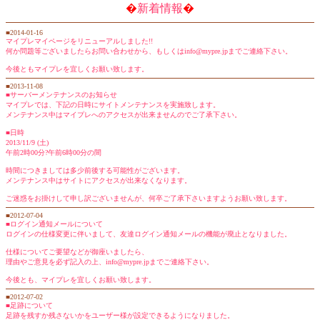
�
新着情報
�
■2014-01-16
マイプレマイページをリニューアルしました!!
何か問題等ございましたらお問い合わせから、もしくはinfo@mypre.jpまでご連絡下さい。
今後ともマイプレを宜しくお願い致します。
■2013-11-08
■サーバーメンテナンスのお知らせ
マイプレでは、下記の日時にサイトメンテナンスを実施致します。
メンテナンス中はマイプレへのアクセスが出来ませんのでご了承下さい。
■日時
2013/11/9 (土)
午前2時00分?午前6時00分の間
時間につきましては多少前後する可能性がございます。
メンテナンス中はサイトにアクセスが出来なくなります。
ご迷惑をお掛けして申し訳ございませんが、何卒ご了承下さいますようお願い致します。
■2012-07-04
■ログイン通知メールについて
ログインの仕様変更に伴いまして、友達ログイン通知メールの機能が廃止となりました。
仕様についてご要望などが御座いましたら、
理由やご意見を必ず記入の上、info@mypre.jpまでご連絡下さい。
今後とも、マイプレを宜しくお願い致します。
■2012-07-02
■足跡について
足跡を残すか残さないかをユーザー様が設定できるようになりました。