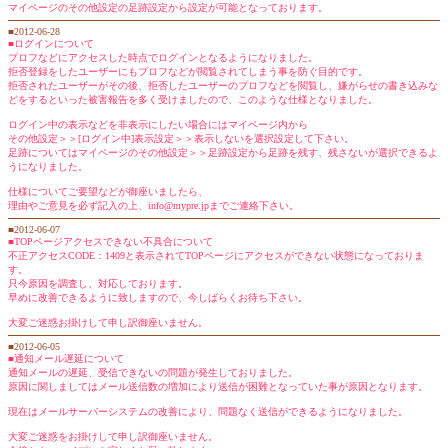
マイページのその他設定の足跡設定から設定が可能となっております。
■2012-06-28
■ログインについて
プロフなどにアクセスした時点でログインとなるようになりました。
拒否登録をしたユーザーにもプロフなどが閲覧されてしまう事を防ぐ目的です。
拒否されたユーザーがその後、拒否したユーザーのプロフなどを閲覧し、嫌がらせの書き込みな
どをするといった被害報告を多く受けましたので、このような仕様となりました。
ログイン中の表示などを非表示にしたい場合にはマイページ内から
その他設定＞＞[ログイン中]表示設定＞＞表示しないを選択設定して下さい。
足跡についてはマイページのその他設定＞＞足跡設定から足跡を残す、残さないが選択できるよ
うになりました。
仕様についてご要望などが御座いましたら、
理由やご意見を必ず記入の上、info@mypre.jpまでご連絡下さい。
■2012-06-07
■TOPページアクセスできない不具合について
不正アクセスCODE：1409と表示されてTOPページにアクセスができない状態になっておりま
す。
只今原因を調査し、対応しております。
早めに改善できるように致しますので、今しばらくお待ち下さい。
大変ご迷惑お掛けして申し訳御座いません。
■2012-06-05
■通知メール遅延について
通知メールの遅延、受信できないの問題が発生しておりました。
原因に関しましてはメール送信数の増加により送信が困難となっていた事が原因となります。
現在はメールサーバーシステムの改善により、問題なく送信ができるようになりました。
大変ご迷惑をお掛けして申し訳御座いません。