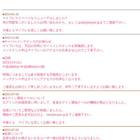
■2014-01-16
マイプレマイページをリニューアルしました!!
何か問題等ございましたらお問い合わせから、もしくはinfo@mypre.jpまでご連絡下さい。
今後ともマイプレを宜しくお願い致します。
■2013-11-08
■サーバーメンテナンスのお知らせ
マイプレでは、下記の日時にサイトメンテナンスを実施致します。
メンテナンス中はマイプレへのアクセスが出来ませんのでご了承下さい。
■日時
2013/11/9 (土)
午前2時00分?午前6時00分の間
時間につきましては多少前後する可能性がございます。
メンテナンス中はサイトにアクセスが出来なくなります。
ご迷惑をお掛けして申し訳ございませんが、何卒ご了承下さいますようお願い致します。
■2012-07-04
■ログイン通知メールについて
ログインの仕様変更に伴いまして、友達ログイン通知メールの機能が廃止となりました。
仕様についてご要望などが御座いましたら、
理由やご意見を必ず記入の上、info@mypre.jpまでご連絡下さい。
今後とも、マイプレを宜しくお願い致します。
■2012-07-02
■足跡について
足跡を残すか残さないかをユーザー様が設定できるようになりました。