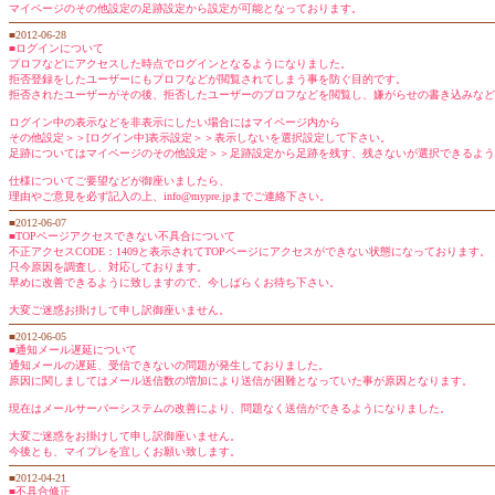
マイページのその他設定の足跡設定から設定が可能となっております。
■2012-06-28
■ログインについて
プロフなどにアクセスした時点でログインとなるようになりました。
拒否登録をしたユーザーにもプロフなどが閲覧されてしまう事を防ぐ目的です。
拒否されたユーザーがその後、拒否したユーザーのプロフなどを閲覧し、嫌がらせの書き込みなど
ログイン中の表示などを非表示にしたい場合にはマイページ内から
その他設定＞＞[ログイン中]表示設定＞＞表示しないを選択設定して下さい。
足跡についてはマイページのその他設定＞＞足跡設定から足跡を残す、残さないが選択できるよう
仕様についてご要望などが御座いましたら、
理由やご意見を必ず記入の上、info@mypre.jpまでご連絡下さい。
■2012-06-07
■TOPページアクセスできない不具合について
不正アクセスCODE：1409と表示されてTOPページにアクセスができない状態になっております。
只今原因を調査し、対応しております。
早めに改善できるように致しますので、今しばらくお待ち下さい。
大変ご迷惑お掛けして申し訳御座いません。
■2012-06-05
■通知メール遅延について
通知メールの遅延、受信できないの問題が発生しておりました。
原因に関しましてはメール送信数の増加により送信が困難となっていた事が原因となります。
現在はメールサーバーシステムの改善により、問題なく送信ができるようになりました。
大変ご迷惑をお掛けして申し訳御座いません。
今後とも、マイプレを宜しくお願い致します。
■2012-04-21
■不具合修正