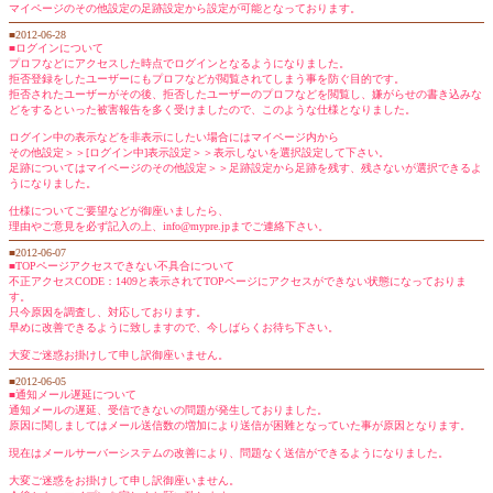
マイページのその他設定の足跡設定から設定が可能となっております。
■2012-06-28
■ログインについて
プロフなどにアクセスした時点でログインとなるようになりました。
拒否登録をしたユーザーにもプロフなどが閲覧されてしまう事を防ぐ目的です。
拒否されたユーザーがその後、拒否したユーザーのプロフなどを閲覧し、嫌がらせの書き込みな
どをするといった被害報告を多く受けましたので、このような仕様となりました。
ログイン中の表示などを非表示にしたい場合にはマイページ内から
その他設定＞＞[ログイン中]表示設定＞＞表示しないを選択設定して下さい。
足跡についてはマイページのその他設定＞＞足跡設定から足跡を残す、残さないが選択できるよ
うになりました。
仕様についてご要望などが御座いましたら、
理由やご意見を必ず記入の上、info@mypre.jpまでご連絡下さい。
■2012-06-07
■TOPページアクセスできない不具合について
不正アクセスCODE：1409と表示されてTOPページにアクセスができない状態になっておりま
す。
只今原因を調査し、対応しております。
早めに改善できるように致しますので、今しばらくお待ち下さい。
大変ご迷惑お掛けして申し訳御座いません。
■2012-06-05
■通知メール遅延について
通知メールの遅延、受信できないの問題が発生しておりました。
原因に関しましてはメール送信数の増加により送信が困難となっていた事が原因となります。
現在はメールサーバーシステムの改善により、問題なく送信ができるようになりました。
大変ご迷惑をお掛けして申し訳御座いません。