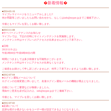
�
新着情報
�
■2014-01-16
マイプレマイページをリニューアルしました!!
何か問題等ございましたらお問い合わせから、もしくはinfo@mypre.jpまでご連絡下さい。
今後ともマイプレを宜しくお願い致します。
■2013-11-08
■サーバーメンテナンスのお知らせ
マイプレでは、下記の日時にサイトメンテナンスを実施致します。
メンテナンス中はマイプレへのアクセスが出来ませんのでご了承下さい。
■日時
2013/11/9 (土)
午前2時00分?午前6時00分の間
時間につきましては多少前後する可能性がございます。
メンテナンス中はサイトにアクセスが出来なくなります。
ご迷惑をお掛けして申し訳ございませんが、何卒ご了承下さいますようお願い致します。
■2012-07-04
■ログイン通知メールについて
ログインの仕様変更に伴いまして、友達ログイン通知メールの機能が廃止となりました。
仕様についてご要望などが御座いましたら、
理由やご意見を必ず記入の上、info@mypre.jpまでご連絡下さい。
今後とも、マイプレを宜しくお願い致します。
■2012-07-02
■足跡について
足跡を残すか残さないかをユーザー様が設定できるようになりました。