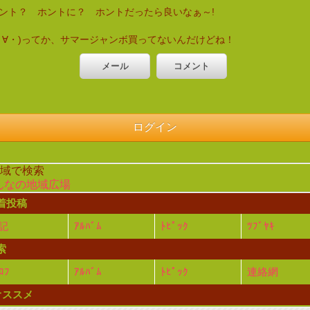
ント？ ホントに？ ホントだったら良いなぁ～!
・∀・)ってか、サマージャンボ買ってないんだけどね！
メール
コメント
地域で検索
んなの地域広場
着投稿
記
ｱﾙﾊﾞﾑ
ﾄﾋﾟｯｸ
ﾂﾌﾞﾔｷ
索
ﾛﾌ
ｱﾙﾊﾞﾑ
ﾄﾋﾟｯｸ
連絡網
オススメ