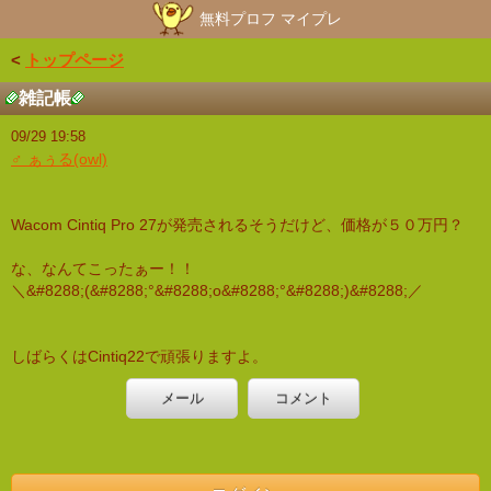
無料プロフ マイプレ
<
トップページ
雑記帳
09/29 19:58
♂ ぁぅる(owl)
Wacom Cintiq Pro 27が発売されるそうだけど、価格が５０万円？
な、なんてこったぁー！！
＼&#8288;(&#8288;°&#8288;o&#8288;°&#8288;)&#8288;／
しばらくはCintiq22で頑張りますよ。
メール
コメント