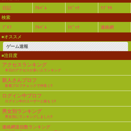
日記
ｱﾙﾊﾞﾑ
ﾄﾋﾟｯｸ
ﾂﾌﾞﾔｷ
検索
ﾌﾟﾛﾌ
ｱﾙﾊﾞﾑ
ﾄﾋﾟｯｸ
連絡網
■オススメ
ゲーム速報
■注目度
アクセスランキング
本日のアクセスが多い人ランキング
新人さんプロフ
新着プロフチェックで仲良く!!
ログイン中プロフ
ログイン中のユーザーと絡もう!!
男女別ランキング
男女別にランキングしました!!
連絡網送信数ランキング