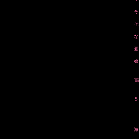
そ
そ
な
憂
娘
言
き
海