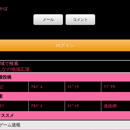
かば
メール
コメント
地域で検索
んなの地域広場
着投稿
記
ｱﾙﾊﾞﾑ
ﾄﾋﾟｯｸ
ﾂﾌﾞﾔｷ
索
ﾛﾌ
ｱﾙﾊﾞﾑ
ﾄﾋﾟｯｸ
連絡網
オススメ
ゲーム速報