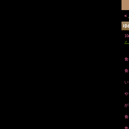
<
ゆ
10
♂
食
食
い
や
が
食
食