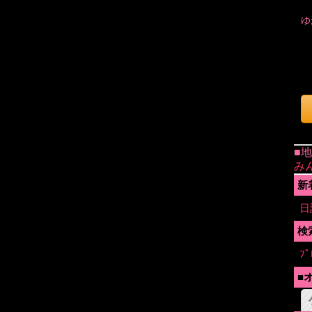
ゆ
■
み
新
日
検
ﾌﾟ
■