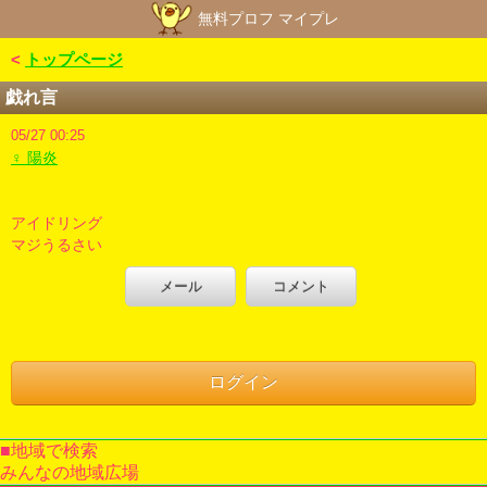
無料プロフ マイプレ
<
トップページ
戯れ言
05/27 00:25
♀ 陽炎
アイドリング
マジうるさい
メール
コメント
■地域で検索
みんなの地域広場