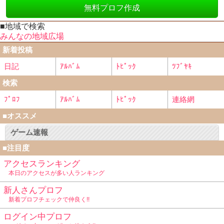
無料プロフ作成
■地域で検索
みんなの地域広場
新着投稿
日記
ｱﾙﾊﾞﾑ
ﾄﾋﾟｯｸ
ﾂﾌﾞﾔｷ
検索
ﾌﾟﾛﾌ
ｱﾙﾊﾞﾑ
ﾄﾋﾟｯｸ
連絡網
■オススメ
ゲーム速報
■注目度
アクセスランキング
本日のアクセスが多い人ランキング
新人さんプロフ
新着プロフチェックで仲良く!!
ログイン中プロフ