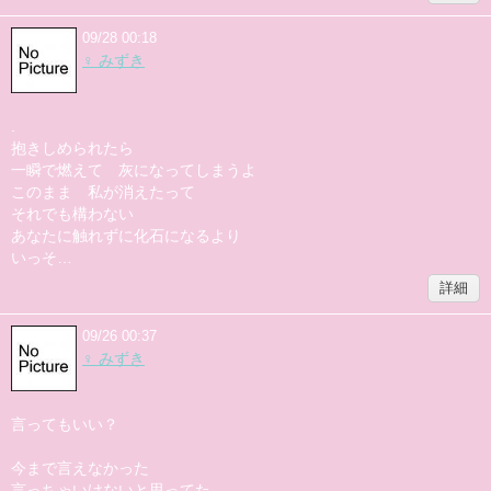
09/28 00:18
♀ みずき
.
抱きしめられたら
一瞬で燃えて 灰になってしまうよ
このまま 私が消えたって
それでも構わない
あなたに触れずに化石になるより
いっそ…
詳細
09/26 00:37
♀ みずき
言ってもいい？
今まで言えなかった
言っちゃいけないと思ってた