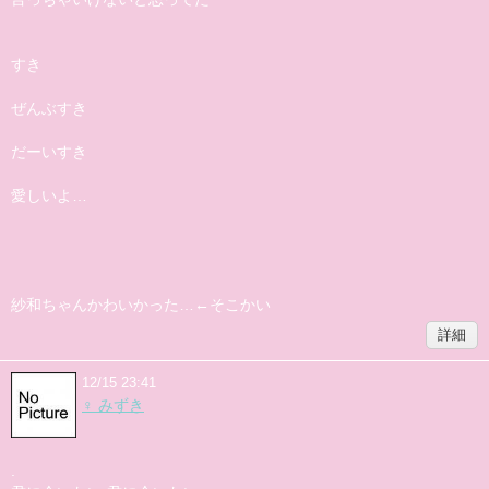
すき
ぜんぶすき
だーいすき
愛しいよ…
紗和ちゃんかわいかった…←そこかい
詳細
12/15 23:41
♀ みずき
.