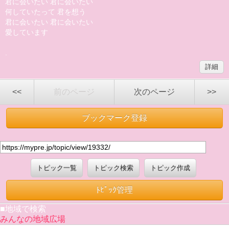
君に会いたい 君に会いたい
何していたって 君を想う
君に会いたい 君に会いたい
愛しています
.
詳細
<<
前のページ
次のページ
>>
ブックマーク登録
トピック一覧
トピック検索
トピック作成
ﾄﾋﾟｯｸ管理
■地域で検索
みんなの地域広場