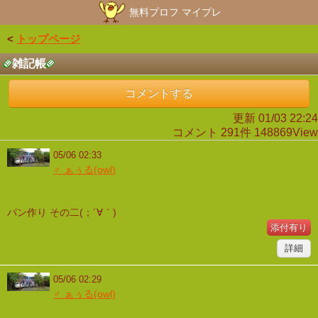
無料プロフ マイプレ
<
トップページ
雑記帳
コメントする
更新 01/03 22:24
コメント 291件 148869View
05/06 02:33
♂ ぁぅる(owl)
パン作り その二(；´∀｀)
添付有り
詳細
05/06 02:29
♂ ぁぅる(owl)