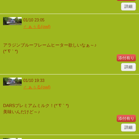
詳細
01/10 23:05
♂ ぁぅる(owl)
アラジンブルーフレームヒーター欲しいなぁ～♪
(*´∇｀*)
添付有り
詳細
01/10 19:33
♂ ぁぅる(owl)
DARSプレミアムミルク！(*´∇｀*)
美味いんだけど～♪
添付有り
詳細