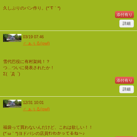
久しぶりのパン作り。(*´∇｀*)
添付有り
詳細
03/19 07:46
♂ ぁぅる(owl)
雪代巴役に有村架純！？
つ…ついに発表されたか！
Σ(゜Д゜)
添付有り
詳細
12/31 10:01
♂ ぁぅる(owl)
福袋って買わないんだけど、これは欲しい！！
(*´ω｀*)ヨドバシの店員ｻﾝわかってるね～♪