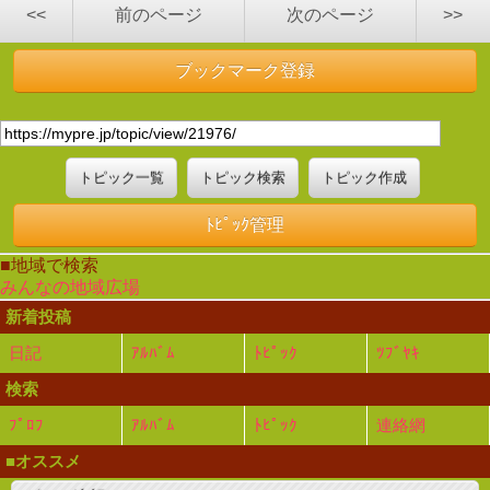
<<
前のページ
次のページ
>>
ブックマーク登録
トピック一覧
トピック検索
トピック作成
ﾄﾋﾟｯｸ管理
■地域で検索
みんなの地域広場
新着投稿
日記
ｱﾙﾊﾞﾑ
ﾄﾋﾟｯｸ
ﾂﾌﾞﾔｷ
検索
ﾌﾟﾛﾌ
ｱﾙﾊﾞﾑ
ﾄﾋﾟｯｸ
連絡網
■オススメ