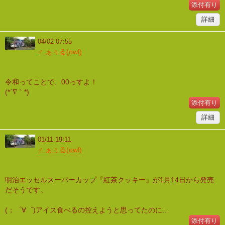
添付有り
詳細
04/02 07:55
♂ ぁぅる(owl)
令和ってことで、00っすよ！
(*´∇｀*)
添付有り
詳細
01/11 19:11
♂ ぁぅる(owl)
明治エッセルスーパーカップ『紅茶クッキー』が1月14日から発売
だそうです。
(；゜∀゜)アイス食べるの控えようと思ってたのに…
添付有り