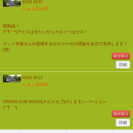
01/03 19:57
♂ ぁぅる(owl)
戦利品！
(*´∇｀*)アイスは冷たいからカロリーはゼロ！
サンド伊達さんが提唱するカロリーゼロ理論を全力で支持します！
(笑)
添付有り
詳細
01/01 18:23
♂ ぁぅる(owl)
CROSS CUB 50/110(クロスカブ)のくまモンバージョン
(*´∇｀*)
添付有り
詳細