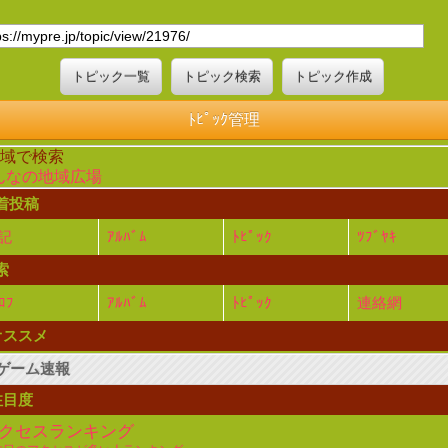
トピック一覧
トピック検索
トピック作成
ﾄﾋﾟｯｸ管理
地域で検索
んなの地域広場
着投稿
記
ｱﾙﾊﾞﾑ
ﾄﾋﾟｯｸ
ﾂﾌﾞﾔｷ
索
ﾛﾌ
ｱﾙﾊﾞﾑ
ﾄﾋﾟｯｸ
連絡網
オススメ
ゲーム速報
注目度
クセスランキング