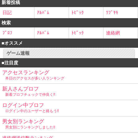
新着投稿
日記
ｱﾙﾊﾞﾑ
ﾄﾋﾟｯｸ
ﾂﾌﾞﾔｷ
検索
ﾌﾟﾛﾌ
ｱﾙﾊﾞﾑ
ﾄﾋﾟｯｸ
連絡網
■オススメ
ゲーム速報
■注目度
アクセスランキング
本日のアクセスが多い人ランキング
新人さんプロフ
新着プロフチェックで仲良く!!
ログイン中プロフ
ログイン中のユーザーと絡もう!!
男女別ランキング
男女別にランキングしました!!
連絡網送信数ランキング