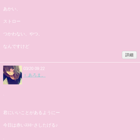
あかい、
ストロー
つかわない、やつ、
なんですけど
詳細
03/20 09:22
♀ あろま。
.
君にいいことがあるようにー
今日は赤いｽﾄﾛｰさしたげる♪
.