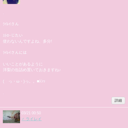
.
ﾗｲﾚｲさん
ｽﾄﾛｰじたい
使わないんですよね、多分!
ﾗｲﾚｲさんには
いいことがあるように
洋梨の缶詰め置いておきますね♪
( っ・ω・)っ。。■ﾄﾝｯ
.
詳細
03/21 00:50
♂ ライレイ