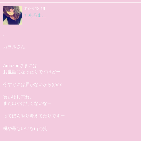
01/26 13:19
♀ あろま。
.
カヲルさん
Amazonさまには
お世話になったりですけどー
今すぐには届かないから((‘д’ｏ
買い物し忘れ、
また出かけたくないなー
ってぼんやり考えてたりですー
桃や苺もいいな(´ρ`)笑