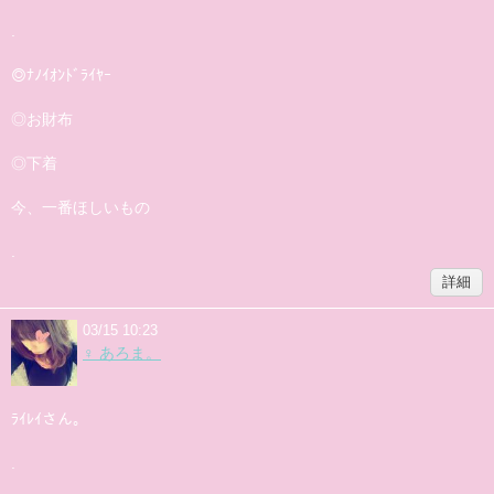
.
◎ﾅﾉｲｵﾝﾄﾞﾗｲﾔｰ
◎お財布
◎下着
今、一番ほしいもの
.
詳細
03/15 10:23
♀ あろま。
ﾗｲﾚｲさん。
.