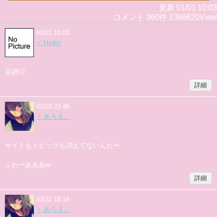
更新 01/01 10:03
コメント 360件 2386620View
01/01 10:03
♂ Hello!
足跡◎
詳細
01/03 23:48
♀ あろま。
サイトもトピックも消えてないんだー
ふわーあああw
詳細
03/22 18:19
♀ あろま。