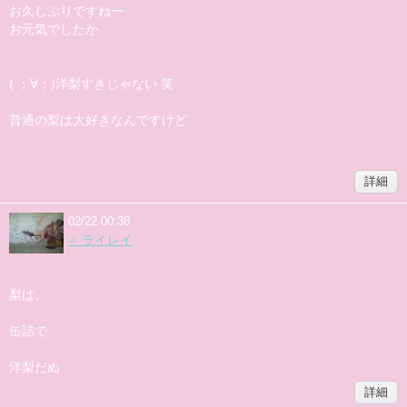
お久しぶりですねー
お元気でしたか
( ；∀；)洋梨すきじゃない 笑
普通の梨は大好きなんですけど
.
詳細
02/22 00:38
♂ ライレイ
梨は、
缶詰で
洋梨だぬ
詳細