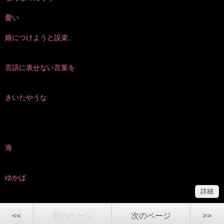
憂い
娘につけようと設楽、
言語に表せない言葉を
きいたやうな
海
ゆかば
詳細
<<
前のページ
次のページ
>>