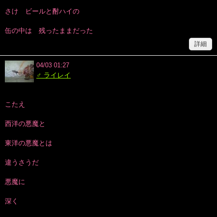
さけ ビールと酎ハイの
缶の中は 残ったままだった
詳細
04/03 01:27
♂ ライレイ
こたえ
西洋の悪魔と
東洋の悪魔とは
違うさうだ
悪魔に
深く