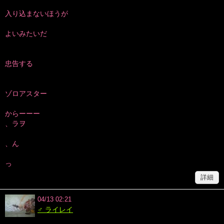
入り込まないほうが
よいみたいだ
忠告する
ゾロアスター
からーーー
、ラヲ
、ん
っ
詳細
04/13 02:21
♂ ライレイ