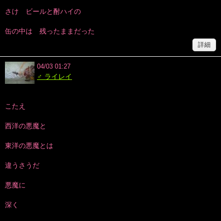
さけ ビールと酎ハイの
缶の中は 残ったままだった
詳細
04/03 01:27
♂ ライレイ
こたえ
西洋の悪魔と
東洋の悪魔とは
違うさうだ
悪魔に
深く