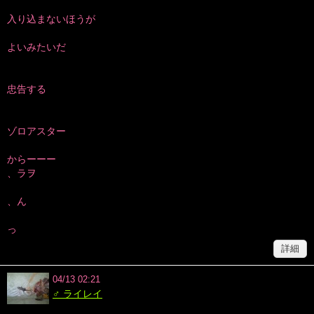
入り込まないほうが
よいみたいだ
忠告する
ゾロアスター
からーーー
、ラヲ
、ん
っ
詳細
04/13 02:21
♂ ライレイ