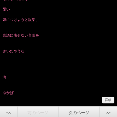
憂い
娘につけようと設楽、
言語に表せない言葉を
きいたやうな
海
ゆかば
詳細
<<
前のページ
次のページ
>>