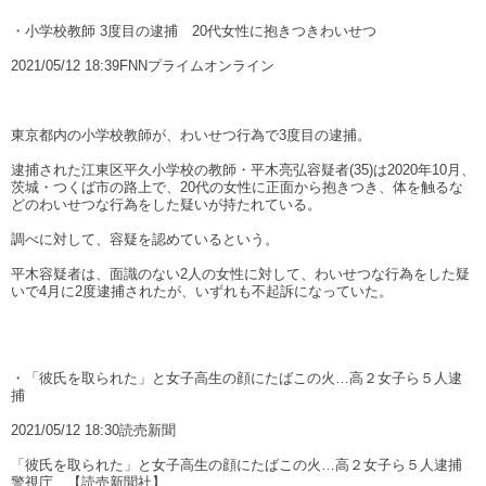
・小学校教師 3度目の逮捕 20代女性に抱きつきわいせつ
2021/05/12 18:39FNNプライムオンライン
東京都内の小学校教師が、わいせつ行為で3度目の逮捕。
逮捕された江東区平久小学校の教師・平木亮弘容疑者(35)は2020年10月、
茨城・つくば市の路上で、20代の女性に正面から抱きつき、体を触るな
どのわいせつな行為をした疑いが持たれている。
調べに対して、容疑を認めているという。
平木容疑者は、面識のない2人の女性に対して、わいせつな行為をした疑
いで4月に2度逮捕されたが、いずれも不起訴になっていた。
・「彼氏を取られた」と女子高生の顔にたばこの火…高２女子ら５人逮
捕
2021/05/12 18:30読売新聞
「彼氏を取られた」と女子高生の顔にたばこの火…高２女子ら５人逮捕
警視庁 【読売新聞社】