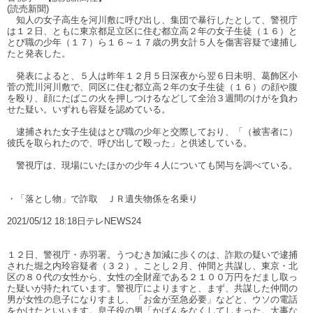
(読売新聞)
知人の女子高生を河川敷に呼び出し、集団で暴行したとして、警視庁
は１２日、ともに東京都足立区に住む都立高２年の女子生徒（１６）と
とび職の少年（１７）ら１６～１７歳の男女計５人を傷害容疑で逮捕し
たと発表した。
発表によると、５人は昨年１２月５日深夜から翌６日未明、葛飾区小
菅の荒川河川敷で、同区に住む都立高２年の女子生徒（１６）の顔や腹
を殴り、顔にたばこの火を押しつけるなどして全治３週間のけがを負わ
せた疑い。いずれも容疑を認めている。
逮捕された女子生徒はとび職の少年と交際しており、「（被害者に）
彼氏を取られたので、呼び出して殴った」と供述している。
警視庁は、現場にいたほかの少年４人についても関与を調べている。
・「落とし物」で詐取 ＪＲ遺失物係を名乗り
2021/05/12 18:18日テレNEWS24
１２日、警視庁・赤羽署。うつむき加減に歩くのは、詐欺の疑いで逮捕
された堀之内玲容疑者（３２）。ことし２月、仲間と共謀し、東京・北
区の８０代の女性から、女性の全財産である２１００万円をだまし取っ
た疑いが持たれています。警視庁によりますと、まず、共謀した仲間の
男が女性の息子になりすまし、「お金が至急必要」などと、ウソの電話
をかけたといいます。息子役の男「かばんをなくしてしまった。大事な