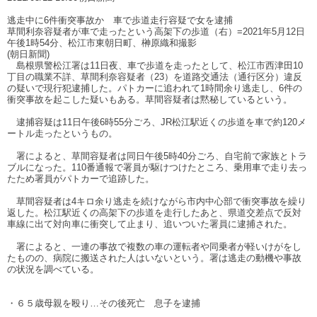
逃走中に6件衝突事故か 車で歩道走行容疑で女を逮捕
草間利奈容疑者が車で走ったという高架下の歩道（右）=2021年5月12日
午後1時54分、松江市東朝日町、榊原織和撮影
(朝日新聞)
島根県警松江署は11日夜、車で歩道を走ったとして、松江市西津田10
丁目の職業不詳、草間利奈容疑者（23）を道路交通法（通行区分）違反
の疑いで現行犯逮捕した。パトカーに追われて1時間余り逃走し、6件の
衝突事故を起こした疑いもある。草間容疑者は黙秘しているという。
逮捕容疑は11日午後6時55分ごろ、JR松江駅近くの歩道を車で約120メ
ートル走ったというもの。
署によると、草間容疑者は同日午後5時40分ごろ、自宅前で家族とトラ
ブルになった。110番通報で署員が駆けつけたところ、乗用車で走り去っ
たため署員がパトカーで追跡した。
草間容疑者は4キロ余り逃走を続けながら市内中心部で衝突事故を繰り
返した。松江駅近くの高架下の歩道を走行したあと、県道交差点で反対
車線に出て対向車に衝突して止まり、追いついた署員に逮捕された。
署によると、一連の事故で複数の車の運転者や同乗者が軽いけがをし
たものの、病院に搬送された人はいないという。署は逃走の動機や事故
の状況を調べている。
・６５歳母親を殴り…その後死亡 息子を逮捕