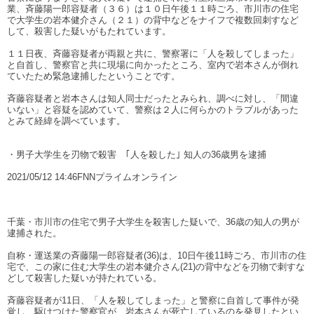
業、斉藤陽一郎容疑者（３６）は１０日午後１１時ごろ、市川市の住宅
で大学生の岩本健介さん（２１）の背中などをナイフで複数回刺すなど
して、殺害した疑いがもたれています。
１１日夜、斉藤容疑者が両親と共に、警察署に「人を殺してしまった」
と自首し、警察官と共に現場に向かったところ、室内で岩本さんが倒れ
ていたため緊急逮捕したということです。
斉藤容疑者と岩本さんは知人同士だったとみられ、調べに対し、「間違
いない」と容疑を認めていて、警察は２人に何らかのトラブルがあった
とみて経緯を調べています。
・男子大学生を刃物で殺害 ｢人を殺した｣ 知人の36歳男を逮捕
2021/05/12 14:46FNNプライムオンライン
千葉・市川市の住宅で男子大学生を殺害した疑いで、36歳の知人の男が
逮捕された。
自称・運送業の斉藤陽一郎容疑者(36)は、10日午後11時ごろ、市川市の住
宅で、この家に住む大学生の岩本健介さん(21)の背中などを刃物で刺すな
どして殺害した疑いが持たれている。
斉藤容疑者が11日、「人を殺してしまった」と警察に自首して事件が発
覚し、駆けつけた警察官が、岩本さんが死亡しているのを発見したとい