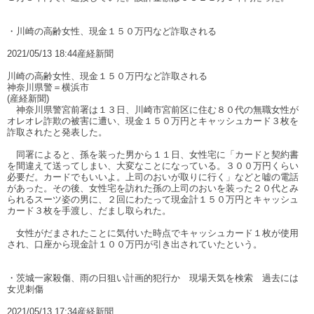
・川崎の高齢女性、現金１５０万円など詐取される
2021/05/13 18:44産経新聞
川崎の高齢女性、現金１５０万円など詐取される
神奈川県警＝横浜市
(産経新聞)
神奈川県警宮前署は１３日、川崎市宮前区に住む８０代の無職女性が
オレオレ詐欺の被害に遭い、現金１５０万円とキャッシュカード３枚を
詐取されたと発表した。
同署によると、孫を装った男から１１日、女性宅に「カードと契約書
を間違えて送ってしまい、大変なことになっている。３００万円くらい
必要だ。カードでもいいよ。上司のおいが取りに行く」などと嘘の電話
があった。その後、女性宅を訪れた孫の上司のおいを装った２０代とみ
られるスーツ姿の男に、２回にわたって現金計１５０万円とキャッシュ
カード３枚を手渡し、だまし取られた。
女性がだまされたことに気付いた時点でキャッシュカード１枚が使用
され、口座から現金計１００万円が引き出されていたという。
・茨城一家殺傷、雨の日狙い計画的犯行か 現場天気を検索 過去には
女児刺傷
2021/05/13 17:34産経新聞