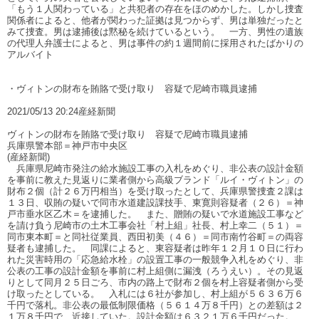
「もう１人関わっている」と共犯者の存在をほのめかした。しかし捜査
関係者によると、他者が関わった証拠は見つからず、男は単独だったと
みて捜査。男は逮捕後は黙秘を続けているという。 一方、男性の遺族
の代理人弁護士によると、男は事件の約１週間前に採用されたばかりの
アルバイト
・ヴィトンの財布を賄賂で受け取り 容疑で尼崎市職員逮捕
2021/05/13 20:24産経新聞
ヴィトンの財布を賄賂で受け取り 容疑で尼崎市職員逮捕
兵庫県警本部＝神戸市中央区
(産経新聞)
兵庫県尼崎市発注の給水施設工事の入札をめぐり、非公表の設計金額
を事前に教えた見返りに業者側から高級ブランド「ルイ・ヴィトン」の
財布２個（計２６万円相当）を受け取ったとして、兵庫県警捜査２課は
１３日、収賄の疑いで同市水道建設課技手、東寛則容疑者（２６）＝神
戸市垂水区乙木＝を逮捕した。 また、贈賄の疑いで水道施設工事など
を請け負う尼崎市の土木工事会社「村上組」社長、村上幸二（５１）＝
同市東本町＝と同社従業員、西田初美（４６）＝同市南竹谷町＝の両容
疑者も逮捕した。 同課によると、東容疑者は昨年１２月１０日に行わ
れた災害時用の「応急給水栓」の設置工事の一般競争入札をめぐり、非
公表の工事の設計金額を事前に村上組側に漏洩（ろうえい）。その見返
りとして同月２５日ごろ、市内の路上で財布２個を村上容疑者側から受
け取ったとしている。 入札には６社が参加し、村上組が５６３６万６
千円で落札。非公表の最低制限価格（５６１４万８千円）との差額は２
１万８千円で、近接していた。設計金額は６３２１万６千円だった。