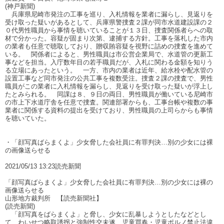
(神戸新聞)
兵庫県尼崎市発注の工事を巡り、入札情報を業者に漏らし、見返りを
受け取った疑いがあるとして、兵庫県警捜査２課が同市水道建設課の２
０代男性職員から事情を聴いていることが１３日、捜査関係者らへの取
材で分かった。容疑が固まり次第、逮捕する方針。工事を落札した市内
の業者も任意で聴取しており、贈収賄容疑を視野に詰めの捜査を進めて
いる。 関係者によると、男性職員は市公営企業局で、水道管の更新工
事などを担当。入庁数年目の若手職員だが、入札に関わる金額を知りう
る立場にあったという。 一方、市内の業者は近年、給水栓や配水管の
設置工事など同市発注の公共工事を複数受注。捜査２課の捜査で、男性
職員がこの業者に入札情報を漏らし、見返りを受け取った疑いが浮上し
たとみられる。 同課は８、９日の両日、男性職員が働いている尼崎市
の市上下水道庁舎を任意で捜査。関連部署からも、工事台帳や複数の事
業者に関係する資料の提出を受けており、男性職員の上司らからも事情
を聴いていた。
・「顔写真ばらまくよ」少女脅した会社員に有罪判決…別の少女には裸
の画像送らせる
2021/05/13 13:23読売新聞
「顔写真ばらまくよ」少女脅した会社員に有罪判決…別の少女には裸の
画像送らせる
山形地方裁判所 【読売新聞社】
(読売新聞)
「顔写真をばらまくよ」と脅し、少女に乱暴しようとしたなどとし
て、わいせつ略取誘拐と強制性交未遂、児童買春・児童ポルノ禁止法違