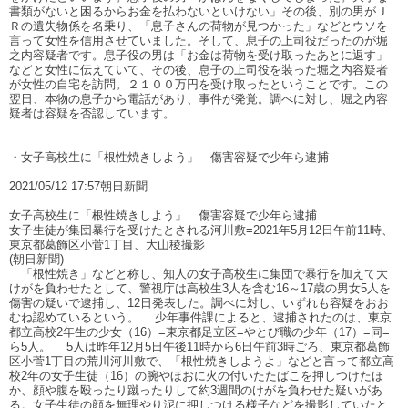
書類がないと困るからお金を払わないといけない」その後、別の男がＪ
Ｒの遺失物係を名乗り、「息子さんの荷物が見つかった」などとウソを
言って女性を信用させていました。そして、息子の上司役だったのが堀
之内容疑者です。息子役の男は「お金は荷物を受け取ったあとに返す」
などと女性に伝えていて、その後、息子の上司役を装った堀之内容疑者
が女性の自宅を訪問。２１００万円を受け取ったということです。この
翌日、本物の息子から電話があり、事件が発覚。調べに対し、堀之内容
疑者は容疑を否認しています。
・女子高校生に「根性焼きしよう」 傷害容疑で少年ら逮捕
2021/05/12 17:57朝日新聞
女子高校生に「根性焼きしよう」 傷害容疑で少年ら逮捕
女子生徒が集団暴行を受けたとされる河川敷=2021年5月12日午前11時、
東京都葛飾区小菅1丁目、大山稜撮影
(朝日新聞)
「根性焼き」などと称し、知人の女子高校生に集団で暴行を加えて大
けがを負わせたとして、警視庁は高校生3人を含む16～17歳の男女5人を
傷害の疑いで逮捕し、12日発表した。調べに対し、いずれも容疑をおお
むね認めているという。 少年事件課によると、逮捕されたのは、東京
都立高校2年生の少女（16）=東京都足立区=やとび職の少年（17）=同=
ら5人。 5人は昨年12月5日午後11時から6日午前3時ごろ、東京都葛飾
区小菅1丁目の荒川河川敷で、「根性焼きしようよ」などと言って都立高
校2年の女子生徒（16）の腕やほおに火の付いたたばこを押しつけたほ
か、顔や腹を殴ったり蹴ったりして約3週間のけがを負わせた疑いがあ
る。女子生徒の顔を無理やり泥に押しつける様子などを撮影していたと