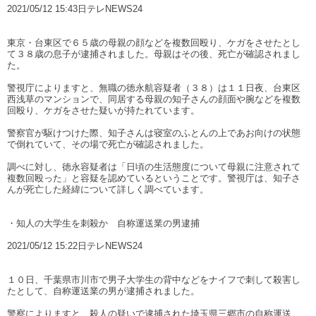
2021/05/12 15:43日テレNEWS24
東京・台東区で６５歳の母親の顔などを複数回殴り、ケガをさせたとし
て３８歳の息子が逮捕されました。母親はその後、死亡が確認されまし
た。
警視庁によりますと、無職の徳永航容疑者（３８）は１１日夜、台東区
西浅草のマンションで、同居する母親の知子さんの顔面や腕などを複数
回殴り、ケガをさせた疑いが持たれています。
警察官が駆けつけた際、知子さんは寝室のふとんの上であお向けの状態
で倒れていて、その場で死亡が確認されました。
調べに対し、徳永容疑者は「日頃の生活態度について母親に注意されて
複数回殴った」と容疑を認めているということです。警視庁は、知子さ
んが死亡した経緯について詳しく調べています。
・知人の大学生を刺殺か 自称運送業の男逮捕
2021/05/12 15:22日テレNEWS24
１０日、千葉県市川市で男子大学生の背中などをナイフで刺して殺害し
たとして、自称運送業の男が逮捕されました。
警察によりますと、殺人の疑いで逮捕された埼玉県三郷市の自称運送