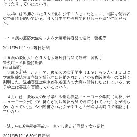
そったりしていたという。
現場には逮捕された５人の他に少年４人もいたといい、同課は傷害容
疑で事情を聴いている。９人は中学や高校で知り合った遊び仲間だっ
た。
・１９歳の慶応大生ら５人を大麻所持容疑で逮捕 警視庁
2021/05/12 17:02毎日新聞
１９歳の慶応大生ら５人を大麻所持容疑で逮捕 警視庁
警視庁＝米田堅持撮影
(毎日新聞)
大麻を所持したとして、慶応大の女子学生（１９）ら５人が１１日に
大麻取締法違反容疑で警視庁に逮捕されたことが捜査関係者への取材で
判明した。逮捕容疑は東京都渋谷区内で大麻を所持したとしている。女
子学生は容疑を否認しているという。
４月には、慶応大の男子学生や慶応義塾ニューヨーク学院（高校、米
ニューヨーク州）の生徒らが同法違反容疑で逮捕されていたことが明ら
かになっていた。今回逮捕された女子学生との関連は現時点で確認され
ていない。
・逃走中に6件衝突事故か 車で歩道走行容疑で女を逮捕
2021/05/12 16:30朝日新聞