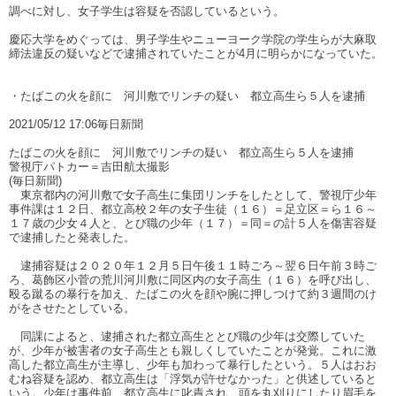
調べに対し、女子学生は容疑を否認しているという。
慶応大学をめぐっては、男子学生やニューヨーク学院の学生らが大麻取
締法違反の疑いなどで逮捕されていたことが4月に明らかになっていた。
・たばこの火を顔に 河川敷でリンチの疑い 都立高生ら５人を逮捕
2021/05/12 17:06毎日新聞
たばこの火を顔に 河川敷でリンチの疑い 都立高生ら５人を逮捕
警視庁パトカー＝吉田航太撮影
(毎日新聞)
東京都内の河川敷で女子高生に集団リンチをしたとして、警視庁少年
事件課は１２日、都立高校２年の女子生徒（１６）＝足立区＝ら１６～
１７歳の少女４人と、とび職の少年（１７）＝同＝の計５人を傷害容疑
で逮捕したと発表した。
逮捕容疑は２０２０年１２月５日午後１１時ごろ～翌６日午前３時ご
ろ、葛飾区小菅の荒川河川敷に同区内の女子高生（１６）を呼び出し、
殴る蹴るの暴行を加え、たばこの火を顔や腕に押しつけて約３週間のけ
がをさせたとしている。
同課によると、逮捕された都立高生ととび職の少年は交際していた
が、少年が被害者の女子高生とも親しくしていたことが発覚。これに激
高した都立高生が主導し、少年も加わって暴行したという。５人はおお
むね容疑を認め、都立高生は「浮気が許せなかった」と供述していると
いう。少年は事件前、都立高生に叱責され、頭を丸刈りにしたり眉毛を