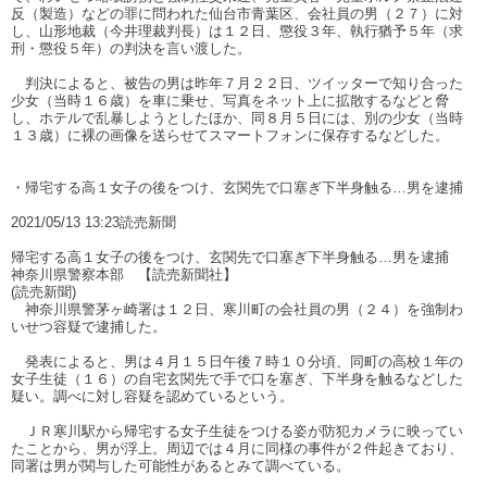
反（製造）などの罪に問われた仙台市青葉区、会社員の男（２７）に対
し、山形地裁（今井理裁判長）は１２日、懲役３年、執行猶予５年（求
刑・懲役５年）の判決を言い渡した。
判決によると、被告の男は昨年７月２２日、ツイッターで知り合った
少女（当時１６歳）を車に乗せ、写真をネット上に拡散するなどと脅
し、ホテルで乱暴しようとしたほか、同８月５日には、別の少女（当時
１３歳）に裸の画像を送らせてスマートフォンに保存するなどした。
・帰宅する高１女子の後をつけ、玄関先で口塞ぎ下半身触る…男を逮捕
2021/05/13 13:23読売新聞
帰宅する高１女子の後をつけ、玄関先で口塞ぎ下半身触る…男を逮捕
神奈川県警察本部 【読売新聞社】
(読売新聞)
神奈川県警茅ヶ崎署は１２日、寒川町の会社員の男（２４）を強制わ
いせつ容疑で逮捕した。
発表によると、男は４月１５日午後７時１０分頃、同町の高校１年の
女子生徒（１６）の自宅玄関先で手で口を塞ぎ、下半身を触るなどした
疑い。調べに対し容疑を認めているという。
ＪＲ寒川駅から帰宅する女子生徒をつける姿が防犯カメラに映ってい
たことから、男が浮上。周辺では４月に同様の事件が２件起きており、
同署は男が関与した可能性があるとみて調べている。