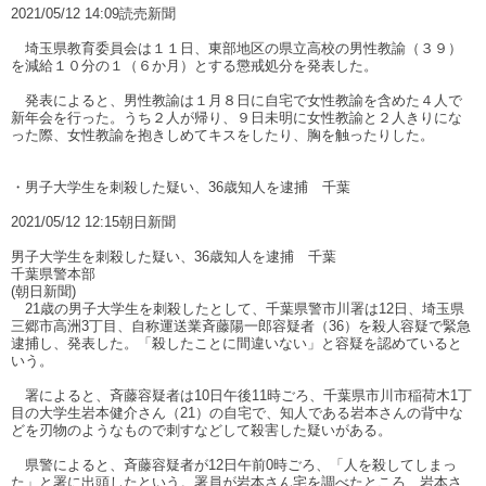
2021/05/12 14:09読売新聞
埼玉県教育委員会は１１日、東部地区の県立高校の男性教諭（３９）
を減給１０分の１（６か月）とする懲戒処分を発表した。
発表によると、男性教諭は１月８日に自宅で女性教諭を含めた４人で
新年会を行った。うち２人が帰り、９日未明に女性教諭と２人きりにな
った際、女性教諭を抱きしめてキスをしたり、胸を触ったりした。
・男子大学生を刺殺した疑い、36歳知人を逮捕 千葉
2021/05/12 12:15朝日新聞
男子大学生を刺殺した疑い、36歳知人を逮捕 千葉
千葉県警本部
(朝日新聞)
21歳の男子大学生を刺殺したとして、千葉県警市川署は12日、埼玉県
三郷市高洲3丁目、自称運送業斉藤陽一郎容疑者（36）を殺人容疑で緊急
逮捕し、発表した。「殺したことに間違いない」と容疑を認めていると
いう。
署によると、斉藤容疑者は10日午後11時ごろ、千葉県市川市稲荷木1丁
目の大学生岩本健介さん（21）の自宅で、知人である岩本さんの背中な
どを刃物のようなもので刺すなどして殺害した疑いがある。
県警によると、斉藤容疑者が12日午前0時ごろ、「人を殺してしまっ
た」と署に出頭したという。署員が岩本さん宅を調べたところ、岩本さ