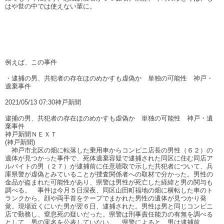
はや世の中では使えない輩に。
例えば、この事件
・逮捕の男、共犯者の存在ほのめかすも虚偽か 単独の可能性 神戸・
遺棄事件
2021/05/13 07:30神戸新聞
逮捕の男、共犯者の存在ほのめかすも虚偽か 単独の可能性 神戸・遺
棄事件
神戸新聞ＮＥＸＴ
(神戸新聞)
神戸市北区の畑に転落した乗用車からコンビニ店長の男性（６２）の
遺体が見つかった事件で、死体遺棄容疑で逮捕された同区に住む同店ア
ルバイトの男（２７）が逮捕前に任意聴取で示した共犯者について、兵
庫県警が虚偽とみていることが捜査関係者への取材で分かった。男性の
金品が盗まれた可能性があり、県警は男性が死亡した経緯と男の関与も
調べる。 事件は今月５日深夜、同区山田町福地の畑に横転した車のト
ランクから、顔や両手首をテープでまかれた男性の遺体が見つかり発
覚。現場近くにいた男が翌６日、逮捕された。男性は男と同じコンビニ
店で勤務し、窒息死の疑いだった。県警は刑事責任能力の有無を調べる
として、男の実名を公表していない。 県警によると、男は逮捕前、