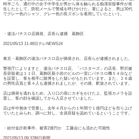
時半ごろ、通行中の女子中学生が男から体を触られる痴漢容疑事件が発
生したとして、防犯メールで警戒を呼びかけた。署によると、男は30代
でグレー色のシャツ、グレー色の長ズボンを着用していたという。
・違法パチスロ店摘発、店長ら逮捕 葛飾区
2021/05/13 11:48日テレNEWS24
東京・葛飾区の違法パチスロ店が摘発され、店長らが逮捕されました。
警視庁によりますと、違法パチスロ店、「バスターズ」の店長、野沢健
吾容疑者は１１日、葛飾区新小岩のビルの一室にパチスロ機５４台など
を設置し、客を相手に賭博をした疑いがもたれています。また、２６歳
の男性店員と客４人も逮捕されましたが、その後、釈放されています。
店は摘発を逃れるため、入り口の扉にカギをかけた上、監視カメラを設
置し、客の顔を確認してから入店させていました。
店は年中無休で営業し、去年４月からの１年間で１億円ほどを売り上げ
ていたとみられ、調べに対し、全員容疑を認めているということです。
・給付金詐欺事件、被害2億円か 工藤会にも流れた可能性
2021/05/13 09:37朝日新聞