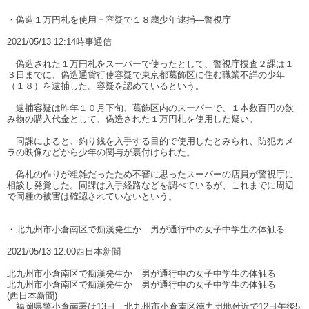
・偽造１万円札を使用＝容疑で１８歳少年逮捕―警視庁
2021/05/13 12:14時事通信
偽造された１万円札をスーパーで使ったとして、警視庁捜査２課は１
３日までに、偽造通貨行使容疑で東京都葛飾区に住む職業不詳の少年
（１８）を逮捕した。容疑を認めているという。
逮捕容疑は昨年１０月下旬、葛飾区内のスーパーで、１本数百円の飲
み物の購入代金として、偽造された１万円札を使用した疑い。
同課によると、釣り銭を入手する目的で使用したとみられ、防犯カメ
ラの映像などから少年の関与が裏付けられた。
偽札の作りが粗雑だったため不審に思ったスーパーの店員が警視庁に
相談し発覚した。同課は入手経路などを調べているが、これまでに周辺
で同種の被害は確認されていないという。
・北九州市小倉南区で痴漢発生か 男が通行中の女子中学生の体触る
2021/05/13 12:00西日本新聞
北九州市小倉南区で痴漢発生か 男が通行中の女子中学生の体触る
北九州市小倉南区で痴漢発生か 男が通行中の女子中学生の体触る
(西日本新聞)
福岡県警小倉南署は13日、北九州市小倉南区徳力団地付近で12日午後5