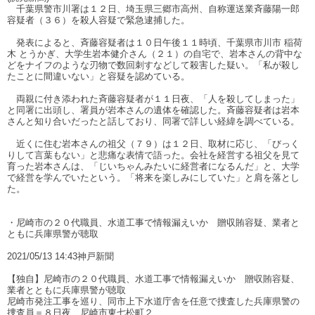
千葉県警市川署は１２日、埼玉県三郷市高州、自称運送業斉藤陽一郎
容疑者（３６）を殺人容疑で緊急逮捕した。
発表によると、斉藤容疑者は１０日午後１１時頃、千葉県市川市 稲荷
木 とうかぎ、大学生岩本健介さん（２１）の自宅で、岩本さんの背中な
どをナイフのような刃物で数回刺すなどして殺害した疑い。「私が殺し
たことに間違いない」と容疑を認めている。
両親に付き添われた斉藤容疑者が１１日夜、「人を殺してしまった」
と同署に出頭し、署員が岩本さんの遺体を確認した。斉藤容疑者は岩本
さんと知り合いだったと話しており、同署で詳しい経緯を調べている。
近くに住む岩本さんの祖父（７９）は１２日、取材に応じ、「びっく
りして言葉もない」と悲痛な表情で語った。会社を経営する祖父を見て
育った岩本さんは、「じいちゃんみたいに経営者になるんだ」と、大学
で経営を学んでいたという。「将来を楽しみにしていた」と肩を落とし
た。
・尼崎市の２０代職員、水道工事で情報漏えいか 贈収賄容疑、業者と
ともに兵庫県警が聴取
2021/05/13 14:43神戸新聞
【独自】尼崎市の２０代職員、水道工事で情報漏えいか 贈収賄容疑、
業者とともに兵庫県警が聴取
尼崎市発注工事を巡り、同市上下水道庁舎を任意で捜査した兵庫県警の
捜査員＝８日夜、尼崎市東七松町２