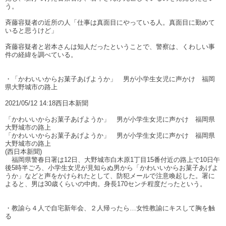
う。
斉藤容疑者の近所の人「仕事は真面目にやっている人。真面目に勤めて
いると思うけど」
斉藤容疑者と岩本さんは知人だったということで、警察は、くわしい事
件の経緯を調べている。
・「かわいいからお菓子あげようか」 男が小学生女児に声かけ 福岡
県大野城市の路上
2021/05/12 14:18西日本新聞
「かわいいからお菓子あげようか」 男が小学生女児に声かけ 福岡県
大野城市の路上
「かわいいからお菓子あげようか」 男が小学生女児に声かけ 福岡県
大野城市の路上
(西日本新聞)
福岡県警春日署は12日、大野城市白木原1丁目15番付近の路上で10日午
後5時半ごろ、小学生女児が見知らぬ男から「かわいいからお菓子あげよ
うか」などと声をかけられたとして、防犯メールで注意喚起した。署に
よると、男は30歳くらいの中肉。身長170センチ程度だったという。
・教諭ら４人で自宅新年会、２人帰ったら…女性教諭にキスして胸を触
る