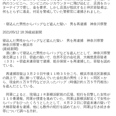
内のコンビニへ。コンビニのレジカウンターに飛び込むと、店員をカッ
ターナイフで脅し、金を要求。しかし店員が抵抗すると仲沢容疑者は、
何もとらずに逃走。付近を警戒していた警察官に逮捕されました。
・寝込んだ男性からバッグなど盗んだ疑い 男を再逮捕 神奈川県警
2021/05/12 18:39産経新聞
寝込んだ男性からバッグなど盗んだ疑い 男を再逮捕 神奈川県警
神奈川県警＝横浜市
(産経新聞)
酒に酔って寝込んだ男性からバッグなどを盗んだとして、神奈川県警
港北署は１２日、窃盗の疑いで、住所不定の会社員、大橋悠貴容疑者
（３３）＝窃盗未遂容疑で逮捕、処分保留＝を再逮捕した。容疑を認め
ている。
再逮捕容疑は３月２０日午後１１時３５分ごろ、横浜市港北区新横浜
の路上で、酒に酔って寝込んでいた会社員の男性（２９）＝同区＝か
ら、現金約１万９千円などが入ったバッグ（時価計約１万５千円相当）
を盗んだとしている。
同署によると、現場はＪＲ新横浜駅前の広場。犯行を目撃した女性が
１１０番通報。同署が捜査を進めていた。同署は新横浜駅近くで女性か
らバッグをひったくろうとしたとして、４月２２日に窃盗未遂の疑いで
大橋容疑者を逮捕。他にも数件の犯行を認めており、同署は引き続き余
罪について調べる方針。