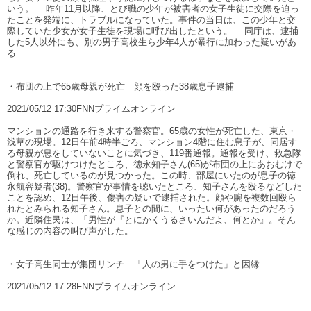
いう。 昨年11月以降、とび職の少年が被害者の女子生徒に交際を迫っ
たことを発端に、トラブルになっていた。事件の当日は、この少年と交
際していた少女が女子生徒を現場に呼び出したという。 同庁は、逮捕
した5人以外にも、別の男子高校生ら少年4人が暴行に加わった疑いがあ
る
・布団の上で65歳母親が死亡 顔を殴った38歳息子逮捕
2021/05/12 17:30FNNプライムオンライン
マンションの通路を行き来する警察官。65歳の女性が死亡した、東京・
浅草の現場。12日午前4時半ごろ、マンション4階に住む息子が、同居す
る母親が息をしていないことに気づき、119番通報。通報を受け、救急隊
と警察官が駆けつけたところ、徳永知子さん(65)が布団の上にあおむけで
倒れ、死亡しているのが見つかった。この時、部屋にいたのが息子の徳
永航容疑者(38)。警察官が事情を聴いたところ、知子さんを殴るなどした
ことを認め、12日午後、傷害の疑いで逮捕された。顔や腕を複数回殴ら
れたとみられる知子さん。息子との間に、いったい何があったのだろう
か。近隣住民は、「男性が『とにかくうるさいんだよ、何とか』。そん
な感じの内容の叫び声がした。
・女子高生同士が集団リンチ 「人の男に手をつけた」と因縁
2021/05/12 17:28FNNプライムオンライン