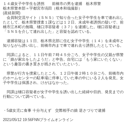
１４歳女子中学生を誘拐 前橋市の男を逮捕 栃木県警
栃木県警本部＝宇都宮市塙田（根本和哉撮影）
(産経新聞)
会員制交流サイト（ＳＮＳ）で知り合った女子中学生を車で連れ出し
たとして、栃木県警捜査１課などは１２日、未成年者誘拐の疑いで、前
橋市江木町の無職、樋口淳容疑者（３７）を逮捕した。樋口容疑者は
「ＳＮＳを介して連れ出した」と容疑を認めている。
逮捕容疑は１１日、栃木県北部に住む女子中学生（１４）を未成年と
知りながら誘い出し、前橋市内まで車で連れ去り誘拐したとしている。
同課によると、１１日午前７時４５分ごろ、女子中学生の父親が県警
に「娘が家出をしたようだ」と申告。自宅には「もう家にいたくない」
という趣旨の書き置きが残されていたという。
県警が行方を捜索したところ、１２日午後２時１０分ごろ、前橋市内
のホームセンターの駐車場に停車していた車の中にいる２人を発見。女
子中学生は保護され、けがはなかった。
同課は樋口容疑者が女子中学生を誘い出した経緯や目的、発見までの
行動について調べている。
・5歳女児に食事 十分与えず 交際相手の娘 逆さづりで逮捕
2021/05/12 19:56FNNプライムオンライン