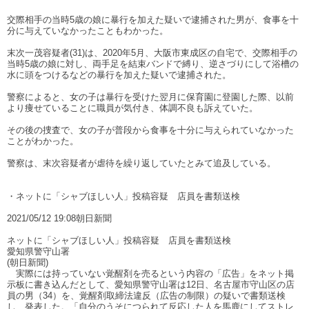
交際相手の当時5歳の娘に暴行を加えた疑いで逮捕された男が、食事を十
分に与えていなかったこともわかった。
末次一茂容疑者(31)は、2020年5月、大阪市東成区の自宅で、交際相手の
当時5歳の娘に対し、両手足を結束バンドで縛り、逆さづりにして浴槽の
水に頭をつけるなどの暴行を加えた疑いで逮捕された。
警察によると、女の子は暴行を受けた翌月に保育園に登園した際、以前
より痩せていることに職員が気付き、体調不良も訴えていた。
その後の捜査で、女の子が普段から食事を十分に与えられていなかった
ことがわかった。
警察は、末次容疑者が虐待を繰り返していたとみて追及している。
・ネットに「シャブほしい人」投稿容疑 店員を書類送検
2021/05/12 19:08朝日新聞
ネットに「シャブほしい人」投稿容疑 店員を書類送検
愛知県警守山署
(朝日新聞)
実際には持っていない覚醒剤を売るという内容の「広告」をネット掲
示板に書き込んだとして、愛知県警守山署は12日、名古屋市守山区の店
員の男（34）を、覚醒剤取締法違反（広告の制限）の疑いで書類送検
し、発表した。「自分のうそにつられて反応した人を馬鹿にしてストレ