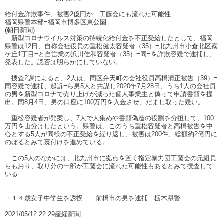
給付金詐欺事件、被害2億円か 工藤会にも流れた可能性
福岡県警本部=福岡市博多区東公園
(朝日新聞)
新型コロナウイルス対策の持続化給付金を不正受給したとして、福岡
県警は12日、自称会社役員の重松健太容疑者（35）=北九州市小倉北区霧
ケ丘1丁目=と自営業の浜川佳和容疑者（35）=同=を詐欺容疑で逮捕し、
発表した。認否は明らかにしていない。
捜査2課によると、2人は、同区弁天町の会社役員高橋清正被告（39）=
同容疑で逮捕、起訴=ら男5人と共謀し2020年7月28日、うち1人の会社員
の男を新型コロナで売り上げが減った個人事業主と偽って申請書類を提
出。同8月4日、男の口座に100万円を入金させ、だまし取った疑い。
重松容疑者が発案し、7人で人集めや書類偽造の役割を分担して、100
万円を山分けしたという。県警は、このうち重松容疑者と高橋被告を中
心とする5人が同様の不正受給を繰り返し、被害は200件、総額約2億円に
のぼるとみて裏付けを進めている。
この5人のなかには、北九州市に拠点を置く指定暴力団工藤会の元組員
らもおり、取り分の一部が工藤会に流れた可能性もあるとみて捜査して
いる
・１４歳女子中学生を誘拐 前橋市の男を逮捕 栃木県警
2021/05/12 22:29産経新聞