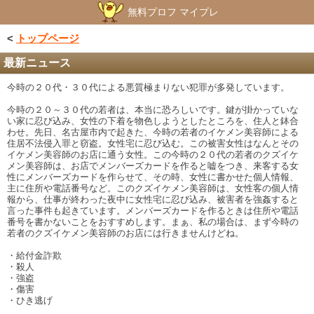
無料プロフ マイプレ
<
トップページ
最新ニュース
今時の２０代・３０代による悪質極まりない犯罪が多発しています。
今時の２０～３０代の若者は、本当に恐ろしいです。鍵が掛かっていな
い家に忍び込み、女性の下着を物色しようとしたところを、住人と鉢合
わせ。先日、名古屋市内で起きた、今時の若者のイケメン美容師による
住居不法侵入罪と窃盗。女性宅に忍び込む。この被害女性はなんとその
イケメン美容師のお店に通う女性。この今時の２０代の若者のクズイケ
メン美容師は、お店でメンバーズカードを作ると嘘をつき、来客する女
性にメンバーズカードを作らせて、その時、女性に書かせた個人情報、
主に住所や電話番号など。このクズイケメン美容師は、女性客の個人情
報から、仕事が終わった夜中に女性宅に忍び込み、被害者を強姦すると
言った事件も起きています。メンバーズカードを作るときは住所や電話
番号を書かないことをおすすめします。まぁ、私の場合は、まず今時の
若者のクズイケメン美容師のお店には行きませんけどね。
・給付金詐欺
・殺人
・強盗
・傷害
・ひき逃げ