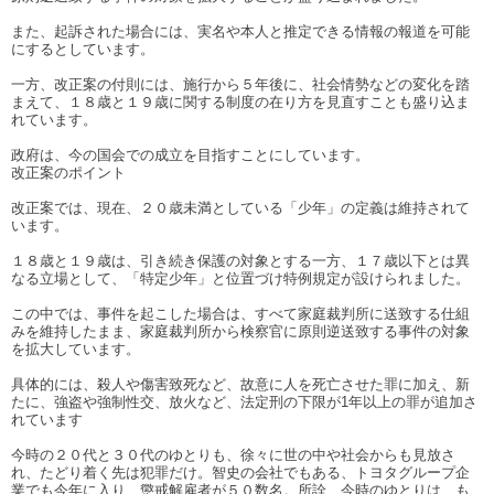
また、起訴された場合には、実名や本人と推定できる情報の報道を可能
にするとしています。
一方、改正案の付則には、施行から５年後に、社会情勢などの変化を踏
まえて、１８歳と１９歳に関する制度の在り方を見直すことも盛り込ま
れています。
政府は、今の国会での成立を目指すことにしています。
改正案のポイント
改正案では、現在、２０歳未満としている「少年」の定義は維持されて
います。
１８歳と１９歳は、引き続き保護の対象とする一方、１７歳以下とは異
なる立場として、「特定少年」と位置づけ特例規定が設けられました。
この中では、事件を起こした場合は、すべて家庭裁判所に送致する仕組
みを維持したまま、家庭裁判所から検察官に原則逆送致する事件の対象
を拡大しています。
具体的には、殺人や傷害致死など、故意に人を死亡させた罪に加え、新
たに、強盗や強制性交、放火など、法定刑の下限が1年以上の罪が追加さ
れています
今時の２０代と３０代のゆとりも、徐々に世の中や社会からも見放さ
れ、たどり着く先は犯罪だけ。智史の会社でもある、トヨタグループ企
業でも今年に入り、懲戒解雇者が５０数名。所詮、今時のゆとりは、も