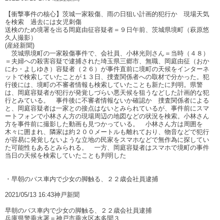
【衝撃事件の核心】茨城一家殺傷、雨の日狙い計画的犯行か 現場天気
を検索 過去には女児刺傷
送検のため境署を出る岡庭由征容疑者＝９日午前、茨城県境町（萩原悠
久人撮影）
(産経新聞)
茨城県境町の一家殺傷事件で、会社員、小林光則さん＝当時（４８）
＝夫婦への殺害容疑で逮捕された埼玉県三郷市、無職、岡庭由征（おか
にわ・よしゆき）容疑者（２６）が事件直前に境町の天候をインターネ
ットで検索していたことが１３日、捜査関係者への取材で分かった。犯
行後には、境町の不審者情報も検索していたことも新たに判明。県警
は、岡庭容疑者が犯行が発覚しづらい悪天候を狙うなどした計画的な犯
行とみている。 事件後に不審者情報ないか確認か 捜査関係者による
と、岡庭容疑者は一家との接点はないとみられているが、事件前にスマ
ートフォンで小林さん方の現場周辺の地図などの状況を検索。小林さん
方を事件前に撮影した動画も見つかっている。 小林さん方は周囲を
木々に囲まれ、隣家は約２００メートルも離れており、物音などで犯行
が容易に発覚しないような立地の民家をスマホなどで無作為に探してい
た可能性もあるとみられる。 一方、岡庭容疑者はスマホで境町の事件
当日の天候を検索していたことも判明した
・早朝のバス車内で少女の脚触る、２２歳会社員逮捕
2021/05/13 16:43神戸新聞
早朝のバス車内で少女の脚触る、２２歳会社員逮捕
兵庫県警垂水署＝神戸市垂水区本多聞３