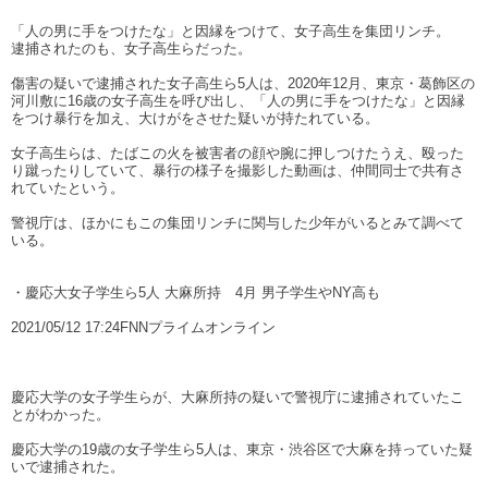
「人の男に手をつけたな」と因縁をつけて、女子高生を集団リンチ。
逮捕されたのも、女子高生らだった。
傷害の疑いで逮捕された女子高生ら5人は、2020年12月、東京・葛飾区の
河川敷に16歳の女子高生を呼び出し、「人の男に手をつけたな」と因縁
をつけ暴行を加え、大けがをさせた疑いが持たれている。
女子高生らは、たばこの火を被害者の顔や腕に押しつけたうえ、殴った
り蹴ったりしていて、暴行の様子を撮影した動画は、仲間同士で共有さ
れていたという。
警視庁は、ほかにもこの集団リンチに関与した少年がいるとみて調べて
いる。
・慶応大女子学生ら5人 大麻所持 4月 男子学生やNY高も
2021/05/12 17:24FNNプライムオンライン
慶応大学の女子学生らが、大麻所持の疑いで警視庁に逮捕されていたこ
とがわかった。
慶応大学の19歳の女子学生ら5人は、東京・渋谷区で大麻を持っていた疑
いで逮捕された。