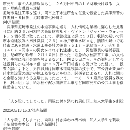
市発注工事の入札情報漏らし、２６万円相当のＬＶ財布受け取る 兵
庫・尼崎市職員ら逮捕
尼崎市発注工事を巡り、同市上下水道庁舎を任意で捜査した兵庫県警の
捜査員＝８日夜、尼崎市東七松町２
(神戸新聞)
兵庫県尼崎市発注の水道事業を巡り、入札情報を業者に漏らした見返
りに計約２６万円相当の高級財布ルイ・ヴィトン「ジッピー・ウォレッ
ト」２個を受け取ったとして、県警捜査２課は１３日、収賄の疑いで同
市水道建設課の男性職員（２６）＝神戸市垂水区＝を、贈賄の疑いで尼
崎市にある建設・水道工事会社の役員（５１）＝尼崎市＝と、会社員
（４６）＝同市＝の男女をそれぞれ逮捕した。 男性職員の逮捕容疑
は、尼崎市が昨年１２月１０日に行った「応急給水栓設置工事」の入札
で、事前に設計金額を教えるなどし、同２５日ごろ、その謝礼として会
社役員らから財布２個（計２６万４千円相当）を受け取った疑い。 捜
査２課によると、男性職員は同市水道建設課の技手で、市公営企業局の
給水栓設置の設計や施工監督などを担当。関係者によると、入札に関わ
る金額を知りうる立場にあったという。 一方、５１歳男が役員を務め
る「村上組」は、給水栓や配水管設置工事など同市発注の公共工事を複
数受注していた。
・「人を殺してしまった」両親に付き添われ男出頭…知人大学生を刺殺
2021/05/13 15:37読売新聞
「人を殺してしまった」両親に付き添われ男出頭…知人大学生を刺殺
千葉県警察本部 【読売新聞社】
(読売新聞)