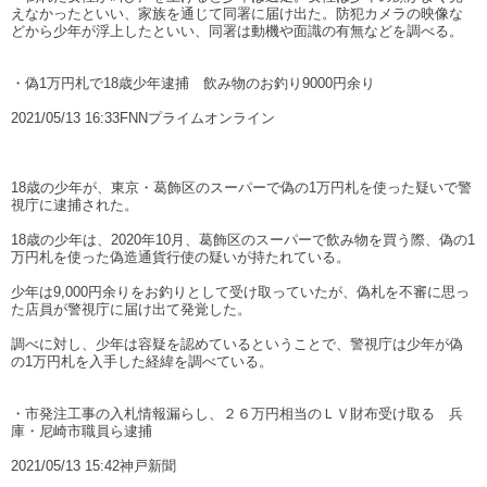
えなかったといい、家族を通じて同署に届け出た。防犯カメラの映像な
どから少年が浮上したといい、同署は動機や面識の有無などを調べる。
・偽1万円札で18歳少年逮捕 飲み物のお釣り9000円余り
2021/05/13 16:33FNNプライムオンライン
18歳の少年が、東京・葛飾区のスーパーで偽の1万円札を使った疑いで警
視庁に逮捕された。
18歳の少年は、2020年10月、葛飾区のスーパーで飲み物を買う際、偽の1
万円札を使った偽造通貨行使の疑いが持たれている。
少年は9,000円余りをお釣りとして受け取っていたが、偽札を不審に思っ
た店員が警視庁に届け出て発覚した。
調べに対し、少年は容疑を認めているということで、警視庁は少年が偽
の1万円札を入手した経緯を調べている。
・市発注工事の入札情報漏らし、２６万円相当のＬＶ財布受け取る 兵
庫・尼崎市職員ら逮捕
2021/05/13 15:42神戸新聞