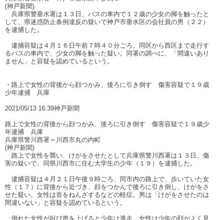
(神戸新聞)
兵庫県警垂水署は１３日、バスの車内で１２歳の少女の脚を触ったと
して、県迷惑防止条例違反の疑いで神戸市垂水区の会社員の男（２２）
を逮捕した。
逮捕容疑は４月１６日午前７時４０分ごろ、同区から西区まで走行す
るバスの車内で、少女の脚を触った疑い。同署の調べに、「間違いあり
ません」と容疑を認めているという。
・路上で女性の背後から顔つかみ、後ろに引き倒す 傷害容疑で１９歳
少年逮捕 兵庫
2021/05/13 16:39神戸新聞
路上で女性の背後から顔つかみ、後ろに引き倒す 傷害容疑で１９歳少
年逮捕 兵庫
兵庫県警川西署＝川西市丸の内町
(神戸新聞)
路上で女性を襲い、けがをさせたとして兵庫県警川西署は１３日、傷
害の疑いで、同県川西市に住む大学生の少年（１９）を逮捕した。
逮捕容疑は４月２１日午後９時ごろ、同市内の路上で、歩いていた女
性（１７）に背後から近づき、顔をつかんで後ろに引き倒し、けがをさ
せた疑い。女性は首をねんざするなどの軽症。男は「けがをさせたのは
間違いない」と容疑を認めているという。
倒れた女性が叫び声を上げると少年は逃走。女性は少年の顔がよく見