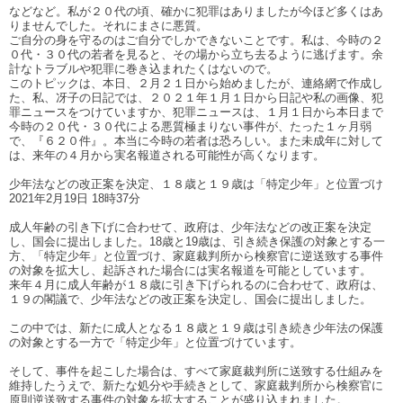
などなど。私が２０代の頃、確かに犯罪はありましたが今ほど多くはあ
りませんでした。それにまさに悪質。
ご自分の身を守るのはご自分でしかできないことです。私は、今時の２
０代・３０代の若者を見ると、その場から立ち去るように逃げます。余
計なトラブルや犯罪に巻き込まれたくはないので。
このトピックは、本日、２月２１日から始めましたが、連絡網で作成し
た、私、冴子の日記では、２０２１年１月１日から日記や私の画像、犯
罪ニュースをつけていますか、犯罪ニュースは、１月１日から本日まで
今時の２０代・３０代による悪質極まりない事件が、たった１ヶ月弱
で、『６２０件』。本当に今時の若者は恐ろしい。また未成年に対して
は、来年の４月から実名報道される可能性が高くなります。
少年法などの改正案を決定、１８歳と１９歳は「特定少年」と位置づけ
2021年2月19日 18時37分
成人年齢の引き下げに合わせて、政府は、少年法などの改正案を決定
し、国会に提出しました。18歳と19歳は、引き続き保護の対象とする一
方、「特定少年」と位置づけ、家庭裁判所から検察官に逆送致する事件
の対象を拡大し、起訴された場合には実名報道を可能としています。
来年４月に成人年齢が１８歳に引き下げられるのに合わせて、政府は、
１９の閣議で、少年法などの改正案を決定し、国会に提出しました。
この中では、新たに成人となる１８歳と１９歳は引き続き少年法の保護
の対象とする一方で「特定少年」と位置づけています。
そして、事件を起こした場合は、すべて家庭裁判所に送致する仕組みを
維持したうえで、新たな処分や手続きとして、家庭裁判所から検察官に
原則逆送致する事件の対象を拡大することが盛り込まれました。