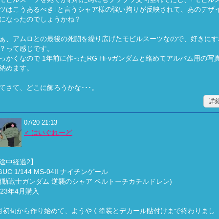
ツはこうあるべき｣と言うシャア様の強い拘りが反映されて、あのデザ
になったのでしょうかね？
ぁ、アムロとの最後の死闘を繰り広げたモビルスーツなので、好きにす
？って感じです。
っかくなので 1年前に作ったRG Hi-νガンダムと絡めてアルバム用の写
納めます。
てさて、どこに飾ろうかな･･･。
詳
07/20 21:13
♂ はいぐれーど
途中経過2】
GUC 1/144 MS-04II ナイチンゲール
機動戦士ガンダム 逆襲のシャア ベルトーチカチルドレン)
023年4月購入
月初旬から作り始めて、ようやく塗装とデカール貼付けまで終わりまし