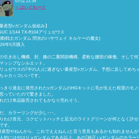
07/11 21:39
♂ はいぐれーど
量産型νガンダム仮組み】
GUC 1/144 TX-ff104アリュゼウス
機動戦士ガンダム 閃光のハサウェイ キルケーの魔女)
026年5月購入
の引き出し機構、肘、膝の二重関節機構、柔軟な腰部の稼働、そして何
マッシブなシルエット。
リュゼウスの｢中の人｣に過ぎない量産型νガンダム、予想に反してめち
ちゃカッコいいです。
っきり過去に発売されたνガンダムのHGキットに毛が生えた程度のモノ
思っていたので驚きました。
れだけ単品販売されてもかなり売れそう。
だ、カラーリングが少し･･･。
りわけ首元、コクピットハッチと足元のライトグリーンが何となく許せ
です。
量産型やねんから、これでええねん｣と言う意見もあるかも知れませんが
人的にはやはり νガンダムである以上、あの｢純正｣ νガンダムのカラー