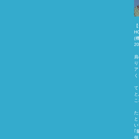
【
H
(
2
肩
り
ア
く
て
と
こ
た
と
い
｢
個