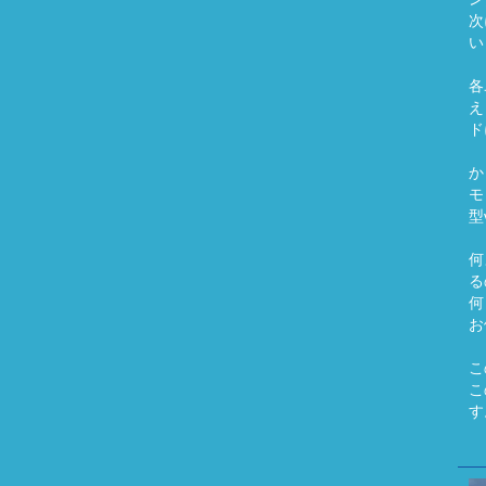
次
い
各
え
ド
か
モ
型
何
る
何
お
こ
こ
す