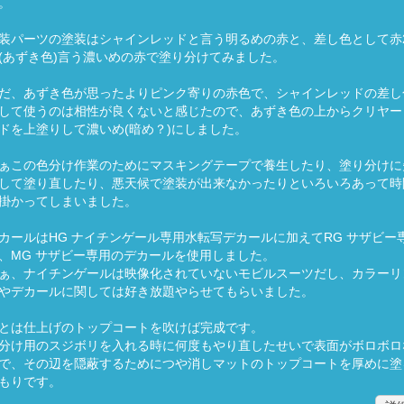
。
装パーツの塗装はシャインレッドと言う明るめの赤と、差し色として赤
(あずき色)言う濃いめの赤で塗り分けてみました。
だ、あずき色が思ったよりピンク寄りの赤色で、シャインレッドの差し
して使うのは相性が良くないと感じたので、あずき色の上からクリヤー
ドを上塗りして濃いめ(暗め？)にしました。
ぁこの色分け作業のためにマスキングテープで養生したり、塗り分けに
して塗り直したり、悪天候で塗装が出来なかったりといろいろあって時
掛かってしまいました。
カールはHG ナイチンゲール専用水転写デカールに加えてRG サザビー
、MG サザビー専用のデカールを使用しました。
ぁ、ナイチンゲールは映像化されていないモビルスーツだし、カラーリ
やデカールに関しては好き放題やらせてもらいました。
とは仕上げのトップコートを吹けば完成です。
分け用のスジボリを入れる時に何度もやり直したせいで表面がボロボロ
で、その辺を隠蔽するためにつや消しマットのトップコートを厚めに塗
もりです。