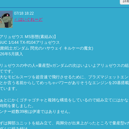
詳
07/18 18:22
♂ はいぐれーど
アリュゼウス MS形態(素組み)】
GUC 1/144 TX-ff104アリュゼウス
機動戦士ガンダム 閃光のハサウェイ キルケーの魔女)
026年5月購入
リュゼウスの中の人=量産型νガンダムの次はいよいよアリュゼウスの組
てです。
大なモビルスーツを超音速で飛行させるために、プラズマジェットエン
とか言う名前からしてめっちゃパワーがありそうなエンジンを20基搭
ています。
ぁとにかくゴチャゴチャと複雑な構造をしているので組み立てにはかな
時間を要しました。
ンナー総数39枚は伊達ではありません。
ずは脚部ユニットを組み立て、両脚分が出来上がったところで量産型ν
ダムに組み付け。