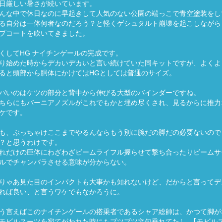
日厳しい暑さが続いています。
んな中で休日なのに早起きして人気のない公園の端っこで青空塗装をし
る自分は一体何者なのだろう？と軽くゲシュタルト崩壊を起こしながら
プコートを吹いてきました。
くしてHG ナイチンゲールの完成です。
り始めた時からデカいデカいと言い続けていた同キットですが、よくよ
ると頭部から胴体にかけてはHGとしては普通のサイズ。
バいのはケツの部分と背中から伸びる大型のバインダーですね。
ちらにもバーニアノズルがこれでもかと埋め尽くされ、見るからに推力
ケです。
も、ぶっちゃけここまでやるんならもう別に腕だの脚だの必要ないので
？と思うわけです。
れだけの巨体にわざわざビームライフル握らせて撃ち合ったりビームサ
ルでチャンバラさせる意味が分からない。
りゃあ見た目のインパクトも大事かも知れないけど、だからと言ってデ
れば良い、と言うワケでもなかろうに。
う言えばこのナイチンゲールの搭乗者であるシャア総帥は、かつて脚が
モビルスーツを宛てがわれた時にもブツブツ文句垂れてたし、｢モビル