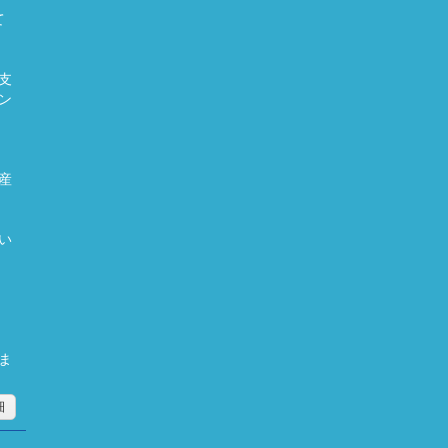
て
支
ン
産
い
ま
細