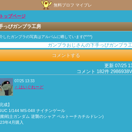
無料プロフ マイプレ
トップページ
手っぴガンプラ工房
介したガンプラの写真はアルバムに晒しています(*^^*)
ガンプラおじさんの下手っぴガンプラ工房
コメントする
更新 07/25 1
コメント 182件 2986938V
07/25 13:33
♂ はいぐれーど
完成】
GUC 1/144 MS-04II ナイチンゲール
機動戦士ガンダム 逆襲のシャア ベルトーチカチルドレン)
023年4月購入