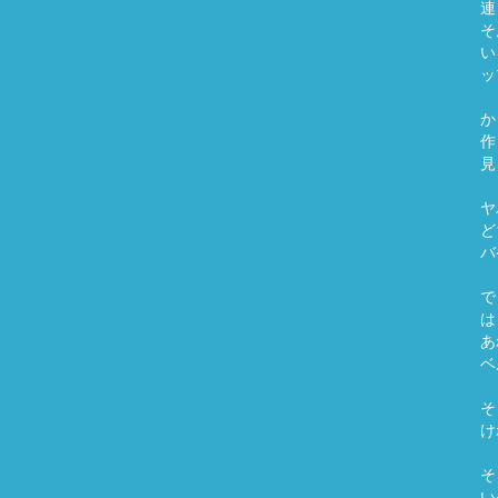
連
そ
い
ッ
か
作
見
ヤ
ど
バ
で
は
あ
ベ
そ
け
そ
い