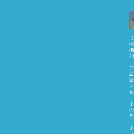
【
H
(
2
ア
立
巨
ン
せ
ま
の
ラ
ま
ン