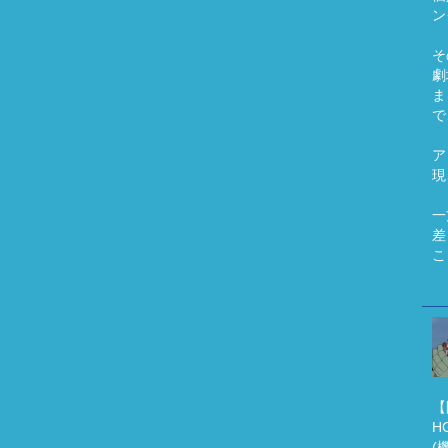
ン
そ
劇
ま
で
ア
現
一
差
こ
【
H
(