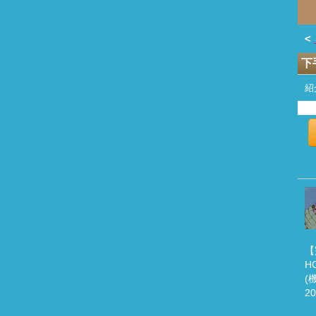
<
下
紹
【
H
(
2