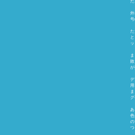
た
外
号
た
と
ッ
ま
敗
が
デ
用
ま
グ
あ
色
の
つ