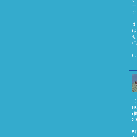
ー
ン
ま
ば
せ
に
は
【
H
(
2
5