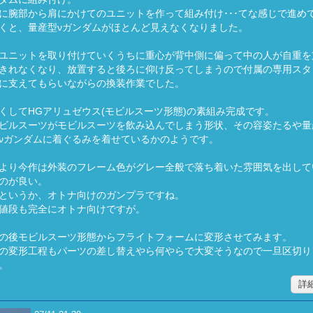
に腕部から肩にかけてのユニットを作って組み付け･･･てな感じで進め
くと、量産型νガンダムがほとんど見えなくなりました。
ユニットを取り付けていくうちに重心が背中側に偏って中の人が自重を
きれなくなり、放置すると後ろに仰け反ってしまうので付属の専用スタ
に支えてもらいながらの換装作業でした。
くしてHGアリュゼウス(モビルスーツ形態)の素組み完成です。
ビルスーツがモビルスーツを飲み込んでしまう形状、その容姿たるや量
νガンダムに着ぐるみを着せているかのようです。
より今作は外装のフレーム色がグレー全般で落ち着いた雰囲気を出して
のが良い。
というか、オトナ向けのガンプラですね。
値段も完全にオトナ向けですが。
の後モビルスーツ形態からフライトフォームに変形させてみます。
の変形工程もパーツの差し替えやら何やらで大変そうなので一旦区切り
。
詳