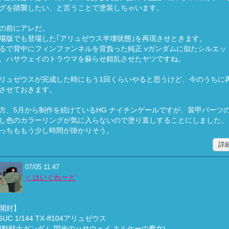
グを踏襲したい、と言うことで塗装しちゃいます。
の前にアレだ。
場版でも登場した｢アリュゼウス半壊状態｣を再現させときます。
るで背中にフィンファンネルを背負った純正 νガンダムに似たシルエッ
、ハサウェイのトラウマを蘇らせ錯乱させたヤツですね。
リュゼウスが完成した時にもう1回くらいやると思うけど、今のうちに
させておきます。
方、5月から制作を続けているHG ナイチンゲールですが、装甲パーツ
し色のカラーリングが気に入らないので塗り直しすることにしました。
っちももう少し時間が掛かりそう。
詳
07/05 11:47
♂ はいぐれーど
開封】
GUC 1/144 TX-ff104アリュゼウス
機動戦士ガンダム 閃光のハサウェイ キルケーの魔女)