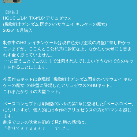
【開封】
HGUC 1/144 TX-ff104アリュゼウス
(機動戦士ガンダム 閃光のハサウェイ キルケーの魔女)
2026年5月購入
制作中のHG ナイチンゲールは現在色分け塗装の終盤に差し掛かっ
ていますが、ここんとこ公私共に多忙な上、なかなか天候にも恵ま
れす全く捗っていません。
･･･と言うことでこのままでは悶え死んでしまいそうなので次のキッ
トを作ることにします。
今回作るキットは劇場版 ｢機動戦士ガンダム閃光のハサウェイ キル
ケーの魔女｣の終盤に登場したアリュゼウスのHGキット。
これまたかなりの大型キット。
ベースコンセプトは劇場版閃ハサの第1章に登場した｢ペーネロペー｣
になりますが、個人的には今作のアリュゼウスの方がロマンを感じ
ます。
劇場でコレの映像を初めて見た時の感想は、
「作りてぇぇぇぇぇぇ！」でした。