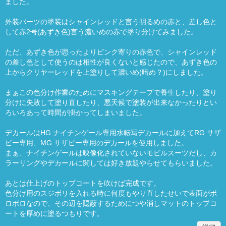
ました。
外装パーツの塗装はシャインレッドと言う明るめの赤と、差し色と
して赤2号(あずき色)言う濃いめの赤で塗り分けてみました。
ただ、あずき色が思ったよりピンク寄りの赤色で、シャインレッド
の差し色として使うのは相性が良くないと感じたので、あずき色の
上からクリヤーレッドを上塗りして濃いめ(暗め？)にしました。
まぁこの色分け作業のためにマスキングテープで養生したり、塗り
分けに失敗して塗り直したり、悪天候で塗装が出来なかったりとい
ろいろあって時間が掛かってしまいました。
デカールはHG ナイチンゲール専用水転写デカールに加えてRG サザ
ビー専用、MG サザビー専用のデカールを使用しました。
まぁ、ナイチンゲールは映像化されていないモビルスーツだし、カ
ラーリングやデカールに関しては好き放題やらせてもらいました。
あとは仕上げのトップコートを吹けば完成です。
色分け用のスジボリを入れる時に何度もやり直したせいで表面がボ
ロボロなので、その辺を隠蔽するためにつや消しマットのトップコ
ートを厚めに塗るつもりです。