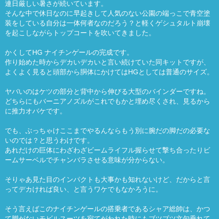
連日厳しい暑さが続いています。
そんな中で休日なのに早起きして人気のない公園の端っこで青空塗
装をしている自分は一体何者なのだろう？と軽くゲシュタルト崩壊
を起こしながらトップコートを吹いてきました。
かくしてHG ナイチンゲールの完成です。
作り始めた時からデカいデカいと言い続けていた同キットですが、
よくよく見ると頭部から胴体にかけてはHGとしては普通のサイズ。
ヤバいのはケツの部分と背中から伸びる大型のバインダーですね。
どちらにもバーニアノズルがこれでもかと埋め尽くされ、見るから
に推力オバケです。
でも、ぶっちゃけここまでやるんならもう別に腕だの脚だの必要な
いのでは？と思うわけです。
あれだけの巨体にわざわざビームライフル握らせて撃ち合ったりビ
ームサーベルでチャンバラさせる意味が分からない。
そりゃあ見た目のインパクトも大事かも知れないけど、だからと言
ってデカければ良い、と言うワケでもなかろうに。
そう言えばこのナイチンゲールの搭乗者であるシャア総帥は、かつ
て脚がないモビルスーツを宛てがわれた時にもブツブツ文句垂れて