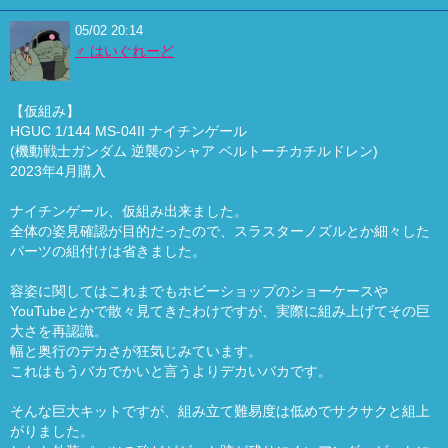
05/02 20:14
♂ はいぐれーど
【仮組み】
HGUC 1/144 MS-04II ナイチンゲール
(機動戦士ガンダム 逆襲のシャア ベルトーチカチルドレン)
2023年4月購入
ナイチンゲール、仮組み出来ました。
全体の姿見確認が目的だったので、スラスターノズルとか細々した
パーツの組付けは省きました。
容姿に関してはこれまでもホビーショップのショーケースや
YouTubeとかで散々見てきたわけですが、実際に組み上げてその巨
大さを再認識。
幅と奥行のデカさが狂気じみています。
これはもうバカでかいと言うよりデカいバカです。
そんな巨大キットですが、組み立て難易度は低めでサクサクと組上
がりました。