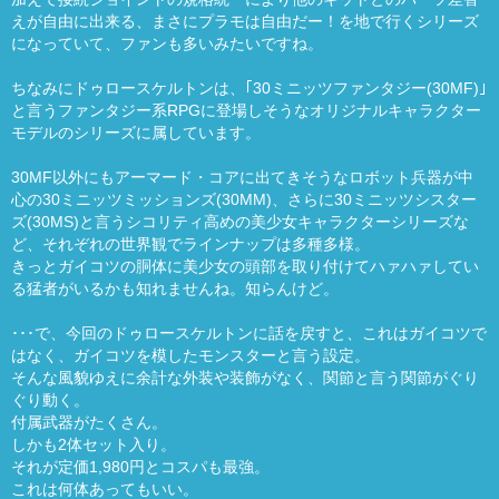
えが自由に出来る、まさにプラモは自由だー！を地で行くシリーズ
になっていて、ファンも多いみたいですね。
ちなみにドゥロースケルトンは、｢30ミニッツファンタジー(30MF)｣
と言うファンタジー系RPGに登場しそうなオリジナルキャラクター
モデルのシリーズに属しています。
30MF以外にもアーマード・コアに出てきそうなロボット兵器が中
心の30ミニッツミッションズ(30MM)、さらに30ミニッツシスター
ズ(30MS)と言うシコリティ高めの美少女キャラクターシリーズな
ど、それぞれの世界観でラインナップは多種多様。
きっとガイコツの胴体に美少女の頭部を取り付けてハァハァしてい
る猛者がいるかも知れませんね。知らんけど。
･･･で、今回のドゥロースケルトンに話を戻すと、これはガイコツで
はなく、ガイコツを模したモンスターと言う設定。
そんな風貌ゆえに余計な外装や装飾がなく、関節と言う関節がぐり
ぐり動く。
付属武器がたくさん。
しかも2体セット入り。
それが定価1,980円とコスパも最強。
これは何体あってもいい。