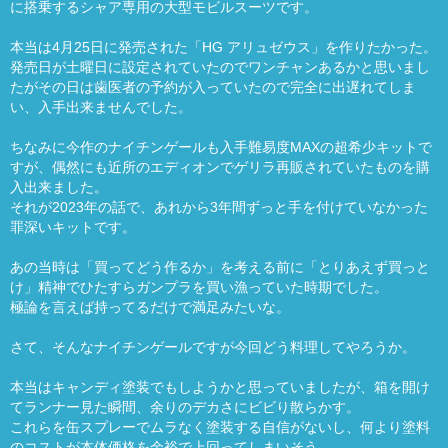
に搭乗するシャア専用の大型モビルスーツです。
本当は4月25日に発売された「HG アリュゼウス」を作りたかった。
発売日が土曜日に設定されていたのでワンチャンあるかと思いまし
たがその日は歯医者の予約が入っていたので完全に出遅れてしま
い、入手出来ませんでした。
ちなみに今作のナイチンゲールも入手難易度MAXの超希少キットで
すが、偶然にも近所のエディオンでゲリラ再販されていたものを購
入出来ました。
それが2023年の話で、あれから3年間ずっと手を付けていなかった
罪深いキットです。
あの当時は「買ってどう作るか」を考える前に「とりあえず買っと
け」精神でひたすらガンプラを買い漁っていた時期でした。
極論を言えば持ってるだけで満足みたいな。
さて、そんなナイチンゲールですが今回どう料理してやろうか。
本当はキャンディ塗装でもしようかと思っていましたが、箱を開け
てランナー見た瞬間、余りのデカさにビビり散らかす。
これらを缶スプレーでムラなく塗装する自信がないし、何より塗料
のコストが本体価格を余裕で上回ってしまいそう。