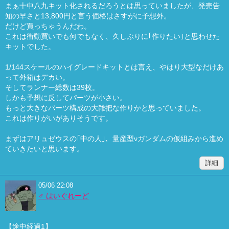
まぁ十中八九キット化されるだろうとは思っていましたが、発売告
知の早さと13,800円と言う価格はさすがに予想外。
だけど買っちゃうんだわ。
これは衝動買いでも何でもなく、久しぶりに｢作りたい｣と思わせた
キットでした。
1/144スケールのハイグレードキットとは言え、やはり大型なだけあ
って外箱はデカい。
そしてランナー総数は39枚。
しかも予想に反してパーツが小さい。
もっと大きなパーツ構成の大雑把な作りかと思っていました。
これは作りがいがありそうです。
まずはアリュゼウスの｢中の人｣、量産型νガンダムの仮組みから進め
ていきたいと思います。
詳細
05/06 22:08
♂ はいぐれーど
【途中経過1】