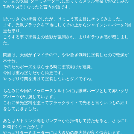
ら、あの映画｢ターミネーター｣に出てくるメタル骨格でおなじみの
T-800っぽくなったと言うお話です。
思いつきでの塗装でしたが、けっこう真面目に塗ってみました。
まず、光沢ブラックを下地にしてその上からシャインシルバーを2回
重ね塗り。
こうする事で塗装面の陰影が強調され、よりギラつき感が増しまし
た。
問題は、天候がイマイチの中、やや急ぎ気味に塗装したので乾燥が
不十分。
そのためポーズを取らせる時に塗装剥げが連発。
今回は重ね塗りだから尚更です。
やっぱり時間を掛けて塗装しないとダメですね。
ちなみに今回のドゥロースケルトンには眼球パーツとして赤いクリ
アパーツが付属しています。
これに蛍光塗料を塗ってブラックライトで光ると言ういつもの細工
をしておきました。
あとはガトリング砲をガンプラから拝借して持たせると、さらにT-
800ぽくなったかな？
やっぱりターミネーターには大きめの銃火器が良く似合います。