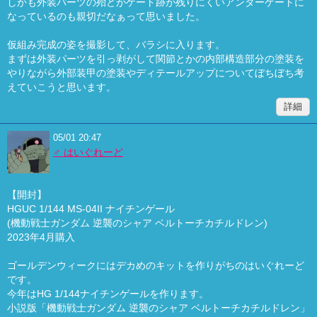
しかも外装パーツの殆どがゲート跡が残りにくいアンダーゲートに
なっているのも親切だなぁって思いました。
仮組み完成の姿を撮影して、バラシに入ります。
まずは外装パーツを引っ剥がして関節とかの内部構造部分の塗装を
やりながら外部装甲の塗装やディテールアップについてぼちぼち考
えていこうと思います。
詳細
05/01 20:47
♂ はいぐれーど
【開封】
HGUC 1/144 MS-04II ナイチンゲール
(機動戦士ガンダム 逆襲のシャア ベルトーチカチルドレン)
2023年4月購入
ゴールデンウィークにはデカめのキットを作りがちのはいぐれーど
です。
今年はHG 1/144ナイチンゲールを作ります。
小説版「機動戦士ガンダム 逆襲のシャア ベルトーチカチルドレン」