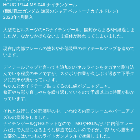
HGUC 1/144 MS-04II ナイチンゲール
(機動戦士ガンダム 逆襲のシャア ベルトーチカチルドレン)
2023年4月購入
大型モビルスーツのHGナイチンゲール、開封からまる5日経過しま
したが、なかなか捗らないまま連休が終わってしまいました。
現在は内部フレームの塗装や外部装甲のディテールアップを進めて
います。
ディテールアップと言っても追加のパネルラインをタガネで彫り込
んでいる程度のモノですが、スジボリ作業が久しぶり過ぎて下手ク
ソに拍車が掛かっています。
ちゃんとガイドテープ貼ってるのに線がグニャグニャ。
修正やら彫り直しやらを繰り返しているので予想以上に時間が掛か
っています。
それと並行して外部装甲の中、いわゆる内部フレームやバーニアノ
ズルの塗装をしました。
ナイチンゲールはHGキットなので、MGやRGみたいに内部フレー
ムだけで人型になるような構造ではないのですが、装甲から露出す
る部分にはいつものライトガンメタルで塗装しました。