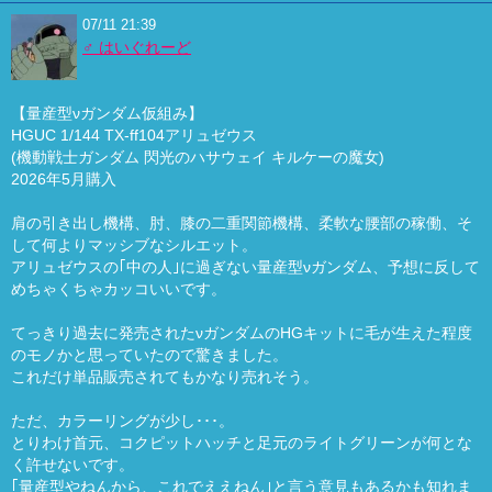
07/11 21:39
♂ はいぐれーど
【量産型νガンダム仮組み】
HGUC 1/144 TX-ff104アリュゼウス
(機動戦士ガンダム 閃光のハサウェイ キルケーの魔女)
2026年5月購入
肩の引き出し機構、肘、膝の二重関節機構、柔軟な腰部の稼働、そ
して何よりマッシブなシルエット。
アリュゼウスの｢中の人｣に過ぎない量産型νガンダム、予想に反して
めちゃくちゃカッコいいです。
てっきり過去に発売されたνガンダムのHGキットに毛が生えた程度
のモノかと思っていたので驚きました。
これだけ単品販売されてもかなり売れそう。
ただ、カラーリングが少し･･･。
とりわけ首元、コクピットハッチと足元のライトグリーンが何とな
く許せないです。
｢量産型やねんから、これでええねん｣と言う意見もあるかも知れま