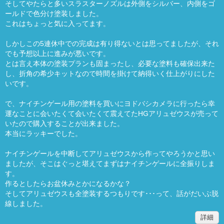
そしてやたらと多いスラスターノズルは外側をシルバー、内側をゴ
ールドで色分け塗装しました。
これはちょっと気に入ってます。
しかしこの5連休中での完成は有り得ないとは思ってましたが、それ
でも予想以上に進みが悪いです。
とは言え本体の塗装プランも固まったし、必要な塗料も確保出来た
し、折角の希少キットなので時間を掛けて納得いく仕上がりにした
いです。
で、ナイチンゲール用の塗料を買いにヨドバシカメラに行ったら幸
運なことに会いたくて会いたくて震えてたHGアリュゼウスが売って
いたので購入することが出来ました。
本当にラッキーでした。
ナイチンゲールを中断してアリュゼウスから作ってやろうかと思い
ましたが、そこはぐっと堪えてまずはナイチンゲールに全振りしま
す。
作るとしたらお盆休みとかになるかな？
そしてアリュゼウスも全塗装するつもりです･･･って、話がだいぶ脱
線しました。
詳細