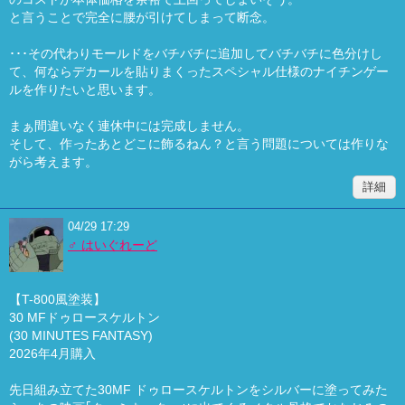
と言うことで完全に腰が引けてしまって断念。
･･･その代わりモールドをバチバチに追加してバチバチに色分けし
て、何ならデカールを貼りまくったスペシャル仕様のナイチンゲー
ルを作りたいと思います。
まぁ間違いなく連休中には完成しません。
そして、作ったあとどこに飾るねん？と言う問題については作りな
がら考えます。
詳細
04/29 17:29
♂ はいぐれーど
【T-800風塗装】
30 MFドゥロースケルトン
(30 MINUTES FANTASY)
2026年4月購入
先日組み立てた30MF ドゥロースケルトンをシルバーに塗ってみた