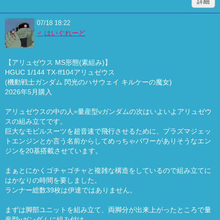
詳細
07/18 18:22
♂ はいぐれーど
【アリュゼウス MS形態(素組み)】
HGUC 1/144 TX-ff104アリュゼウス
(機動戦士ガンダム 閃光のハサウェイ キルケーの魔女)
2026年5月購入
アリュゼウスの中の人=量産型νガンダムの次はいよいよアリュゼウ
スの組み立てです。
巨大なモビルスーツを超音速で飛行させるために、プラズマジェッ
トエンジンとか言う名前からしてめっちゃパワーがありそうなエン
ジンを20基搭載させています。
まぁとにかくゴチャゴチャと複雑な構造をしているので組み立てに
はかなりの時間を要しました。
ランナー総数39枚は伊達ではありません。
まずは脚部ユニットを組み立て、両脚分が出来上がったところで量
産型νガンダムに組み付け。