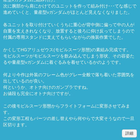
次に腕部から肩にかけてのユニットを作って組み付け･･･てな感じで
進めていくと、量産型νガンダムがほとんど見えなくなりました。
各ユニットを取り付けていくうちに重心が背中側に偏って中の人が
自重を支えきれなくなり、放置すると後ろに仰け反ってしまうので
付属の専用スタンドに支えてもらいながらの換装作業でした。
かくしてHGアリュゼウス(モビルスーツ形態)の素組み完成です。
モビルスーツがモビルスーツを飲み込んでしまう形状、その容姿た
るや量産型νガンダムに着ぐるみを着せているかのようです。
何より今作は外装のフレーム色がグレー全般で落ち着いた雰囲気を
出しているのが良い。
何というか、オトナ向けのガンプラですね。
お値段も完全にオトナ向けですが。
この後モビルスーツ形態からフライトフォームに変形させてみま
す。
この変形工程もパーツの差し替えやら何やらで大変そうなので一旦
区切ります。
詳細