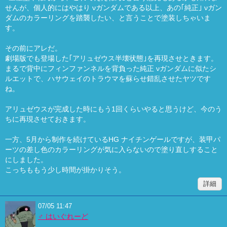
せんが、個人的にはやはり νガンダムである以上、あの｢純正｣ νガン
ダムのカラーリングを踏襲したい、と言うことで塗装しちゃいま
す。
その前にアレだ。
劇場版でも登場した｢アリュゼウス半壊状態｣を再現させときます。
まるで背中にフィンファンネルを背負った純正 νガンダムに似たシ
ルエットで、ハサウェイのトラウマを蘇らせ錯乱させたヤツです
ね。
アリュゼウスが完成した時にもう1回くらいやると思うけど、今のう
ちに再現させておきます。
一方、5月から制作を続けているHG ナイチンゲールですが、装甲パ
ーツの差し色のカラーリングが気に入らないので塗り直しすること
にしました。
こっちももう少し時間が掛かりそう。
詳細
07/05 11:47
♂ はいぐれーど