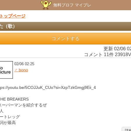
無料プロフ マイプレ
トップページ
た（歌）
コメントする
更新 02/06 0
コメント 11件 23918V
02/06 02:25
♂ bono
tps://youtu.be/5COJJuK_CUo?si=XzpTzkGmgj9Eii_4
THE BREAKERS
スーパーマンを紹介するぜ
人
ートレッグ
詞が最高
詳