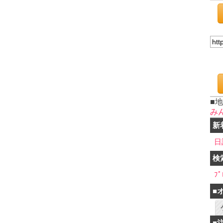
■
み
新
日
検
ﾌﾟ
■
■