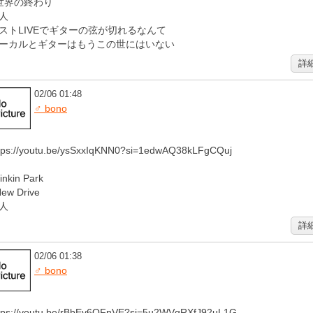
世界の終わり
人
ストLIVEでギターの弦が切れるなんて
ーカルとギターはもうこの世にはいない
詳
02/06 01:48
♂ bono
tps://youtu.be/ysSxxIqKNN0?si=1edwAQ38kLFgCQuj
inkin Park
ew Drive
人
詳
02/06 01:38
♂ bono
tps://youtu.be/rBbEv6OFnVE?si=5u2WVgRXfJ92uL1G