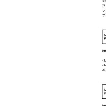
○
本
ラ
ボ
ht
○L
○N
本
ht