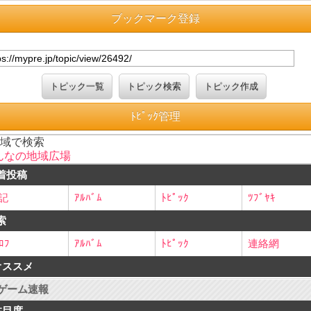
ブックマーク登録
トピック一覧
トピック検索
トピック作成
ﾄﾋﾟｯｸ管理
地域で検索
んなの地域広場
着投稿
記
ｱﾙﾊﾞﾑ
ﾄﾋﾟｯｸ
ﾂﾌﾞﾔｷ
索
ﾛﾌ
ｱﾙﾊﾞﾑ
ﾄﾋﾟｯｸ
連絡網
オススメ
ゲーム速報
注目度