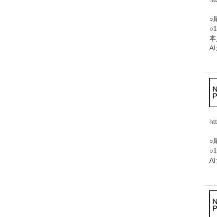
○
○
本
A
ht
○
○
A