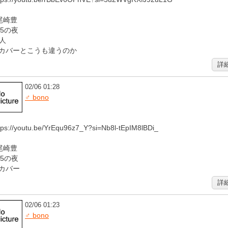
尾崎豊
15の夜
人
Iカバーとこうも違うのか
詳
02/06 01:28
♂ bono
tps://youtu.be/YrEqu96z7_Y?si=Nb8l-tEpIM8lBDi_
尾崎豊
15の夜
Iカバー
詳
02/06 01:23
♂ bono