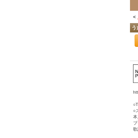
<
う
ht
○
○
本
ブ
歌