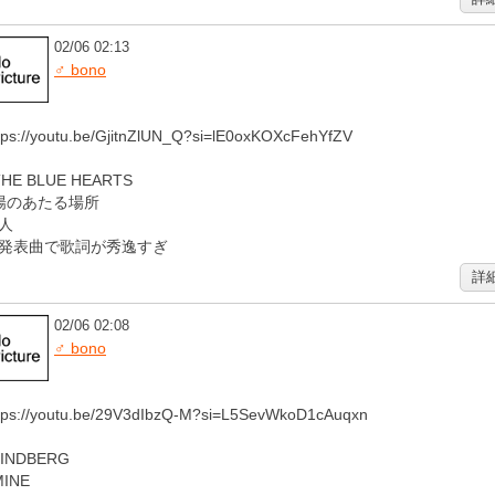
02/06 02:13
♂ bono
tps://youtu.be/GjitnZlUN_Q?si=lE0oxKOXcFehYfZV
THE BLUE HEARTS
陽のあたる場所
人
発表曲で歌詞が秀逸すぎ
詳
02/06 02:08
♂ bono
tps://youtu.be/29V3dIbzQ-M?si=L5SevWkoD1cAuqxn
LINDBERG
MINE