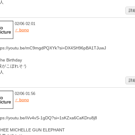
人
詳
02/06 02:01
♂ bono
tps://youtu.be/mC9mgdPQXYk?si=DX4SH96pBA1TJuwJ
he Birthday
涙がこぼれそう
人
詳
02/06 01:56
♂ bono
tps://youtu.be/iVv4vS-1gDQ?si=1sKZxa6CaKDru8j8
THEE MICHELLE GUN ELEPHANT