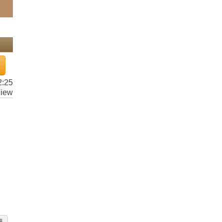
2:25
iew
細