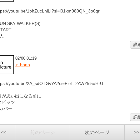
tps://youtu.be/1bhZucLnlLI?si=i01xm980QN_3o6qr
JUN SKY WALKER(S)
START
人
詳
02/06 01:19
♂ bono
tps://youtu.be/2A_sdOTGvYA?si=FzrL-2AWYkl5oHrU
君が思い出になる前に
スピッツ
Iカバー
詳
<<
前のページ
次のページ
>>